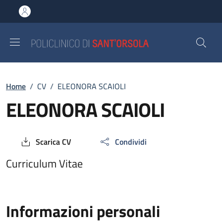
Salta al contenuto principale
Skip to footer content
Breadcrumb
Home
/
CV
/
ELEONORA SCAIOLI
ELEONORA SCAIOLI
Scarica CV
Condividi
Curriculum Vitae
Informazioni personali