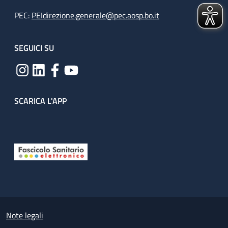
PEC:
PEIdirezione.generale@pec.aosp.bo.it
SEGUICI SU
SCARICA L'APP
Useful links section
Small prints
Note legali