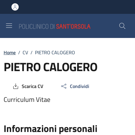
Salta al contenuto principale
Skip to footer content
Breadcrumb
Home
/
CV
/
PIETRO CALOGERO
PIETRO CALOGERO
Scarica CV
Condividi
Curriculum Vitae
Informazioni personali