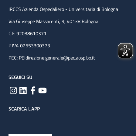
IRCCS Azienda Ospedaliero - Universitaria di Bologna
Via Giuseppe Massarenti, 9, 40138 Bologna
C.F. 92038610371
P.IVA 02553300373
PEC:
PEIdirezione.generale@pec.aosp.bo.it
SEGUICI SU
SCARICA L'APP