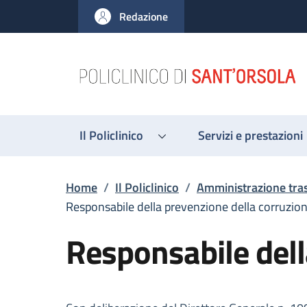
Salta al contenuto principale
Skip to footer content
Redazione
Il Policlinico
Servizi e prestazioni
Briciole di pane
Home
/
Il Policlinico
/
Amministrazione tra
Responsabile della prevenzione della corruzio
Responsabile dell
Descrizione