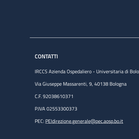
CONTATTI
IRCCS Azienda Ospedaliero - Universitaria di Bol
Via Giuseppe Massarenti, 9, 40138 Bologna
C.F. 92038610371
P.IVA 02553300373
PEC:
PEIdirezione.generale@pec.aosp.bo.it