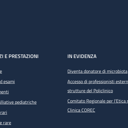
ZI E PRESTAZIONI
IN EVIDENZA
e
Diventa donatore di microbiota
ed esami
Accesso di professionisti estern
strutture del Policlinico
menti
Comitato Regionale per l’Etica 
lliative pediatriche
Clinica COREC
rari
e rare