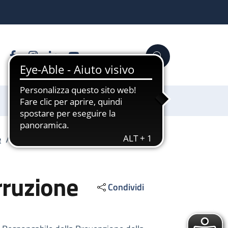
Facebook
Instagram
Linkedin
YouTube
Cerca
Sostienici
e
/
rruzione
Condividi