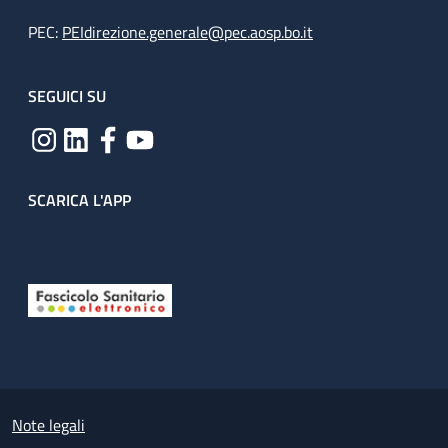
PEC:
PEIdirezione.generale@pec.aosp.bo.it
SEGUICI SU
SCARICA L'APP
Useful links section
Small prints
Note legali