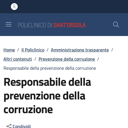
Salta al contenuto principale
Skip to footer content
Briciole di pane
Home
/
Il Policlinico
/
Amministrazione trasparente
/
Altri contenuti
/
Prevenzione della corruzione
/
Responsabile della prevenzione della corruzione
Responsabile della
prevenzione della
corruzione
Condividi