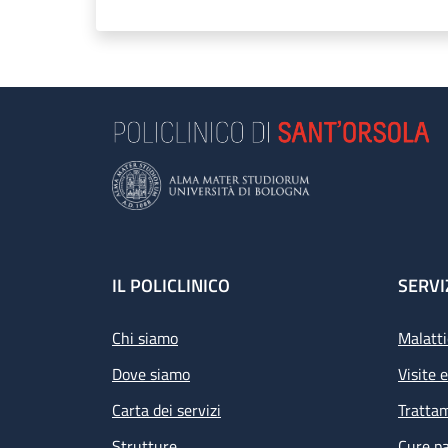
Footer
IL POLICLINICO
SERVI
Chi siamo
Malatti
Dove siamo
Visite 
Carta dei servizi
Tratta
Strutture
Cure pa