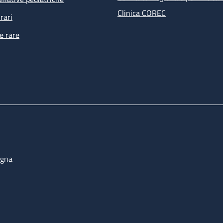
Clinica COREC
rari
e rare
ogna