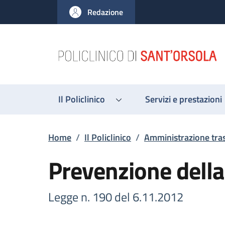
Salta al contenuto principale
Skip to footer content
Redazione
Il Policlinico
Servizi e prestazioni
Briciole di pane
Home
/
Il Policlinico
/
Amministrazione tra
Prevenzione della
Legge n. 190 del 6.11.2012