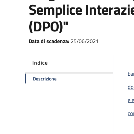
Semplice Interazi
(DPO)"
Data di scadenza:
25/06/2021
Indice
ba
della pagina Avviso per l’attribuzione
Descrizione
do
el
co