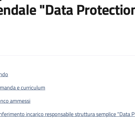
endale "Data Protection
ndo
 dell’incarico dirigenziale di responsabile della Struttura Semplic
manda e curriculum
enco ammessi
nferimento incarico responsabile struttura semplice "Data Pr