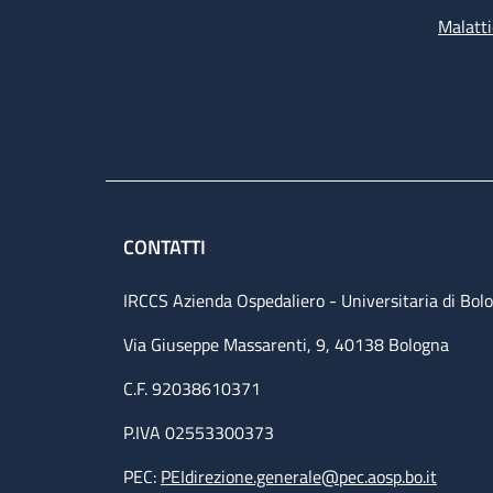
Malatti
CONTATTI
IRCCS Azienda Ospedaliero - Universitaria di Bol
Via Giuseppe Massarenti, 9, 40138 Bologna
C.F. 92038610371
P.IVA 02553300373
PEC:
PEIdirezione.generale@pec.aosp.bo.it