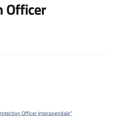
 Officer
e Interaziendale "Data Protection Officer (DPO)"
otection Officer Interaziendale"