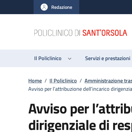
Salta al contenuto principale
Skip to footer content
Redazione
Il Policlinico
Servizi e prestazioni
Briciole di pane
Home
/
Il Policlinico
/
Amministrazione tra
Avviso per l’attribuzione dell’incarico dirigenz
Avviso per l’attri
dirigenziale di re