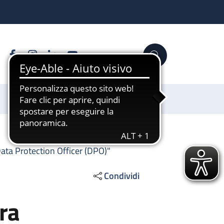
Facebook
Instagram
Linkedin
YouTube
Cerca
Sostienici
"Data Protection Officer (DPO)"
Condividi
ura