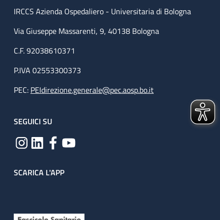
IRCCS Azienda Ospedaliero - Universitaria di Bologna
Via Giuseppe Massarenti, 9, 40138 Bologna
C.F. 92038610371
P.IVA 02553300373
PEC:
PEIdirezione.generale@pec.aosp.bo.it
SEGUICI SU
SCARICA L'APP