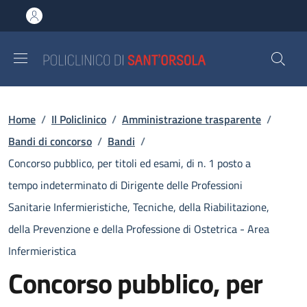
Salta al contenuto principale
Skip to footer content
Briciole di pane
Home
/
Il Policlinico
/
Amministrazione trasparente
/
Bandi di concorso
/
Bandi
/
Concorso pubblico, per titoli ed esami, di n. 1 posto a
tempo indeterminato di Dirigente delle Professioni
Sanitarie Infermieristiche, Tecniche, della Riabilitazione,
della Prevenzione e della Professione di Ostetrica - Area
Infermieristica
Concorso pubblico, per