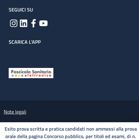
SEGUICI SU
SCARICA L'APP
Useful links section
Small prints
Note legali
Cookies Policy
Esito prova scritta e pratica candidati non ammessi alla prova
Questo sito utilizza cookie tecnici, analytics e di terze
orale della pagina Concorso pubblico, per titoli ed esami, di n.
Policy privacy e protezione del dato personale