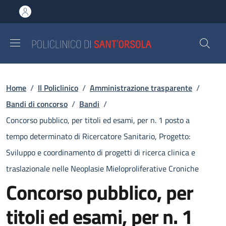
Salta al contenuto principale
Skip to footer content
Briciole di pane
Home
/
Il Policlinico
/
Amministrazione trasparente
/
Bandi di concorso
/
Bandi
/
Concorso pubblico, per titoli ed esami, per n. 1 posto a
tempo determinato di Ricercatore Sanitario, Progetto:
Sviluppo e coordinamento di progetti di ricerca clinica e
traslazionale nelle Neoplasie Mieloproliferative Croniche
Concorso pubblico, per
titoli ed esami, per n. 1