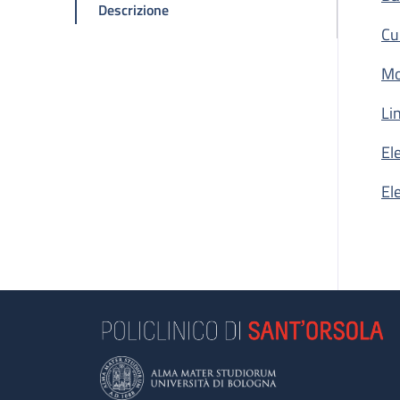
della pagina n.1 Borsa di Studio - Pr
Descrizione
Cu
Mo
Li
El
El