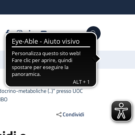
Facebook
Instagram
Linkedin
YouTube
Cerca
Sostienici
ndocrino-metaboliche (..)” presso UOC
NIBO
Condividi