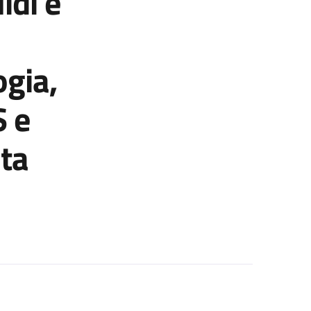
idi e
ogia,
S e
ta