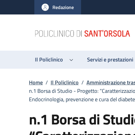
Salta al contenuto principale
Skip to footer content
Redazione
Il Policlinico
Servizi e prestazioni
Briciole di pane
Home
/
Il Policlinico
/
Amministrazione tra
n.1 Borsa di Studio - Progetto: “Caratterizzaz
Endocrinologia, prevenzione e cura del diabet
n.1 Borsa di Studi