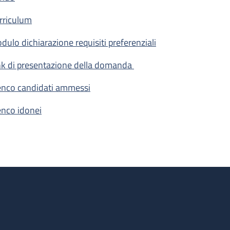
ogetto: “Caratterizzazione del metaboloma di fluidi e tessuti uma
rriculum
dulo dichiarazione requisiti preferenziali
nk di presentazione della domanda
enco candidati ammessi
enco idonei