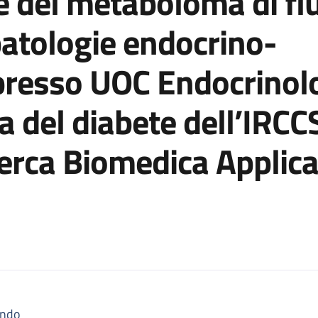
e del metaboloma di flu
patologie endocrino-
 presso UOC Endocrinol
a del diabete dell’IRCC
erca Biomedica Applica
ndo