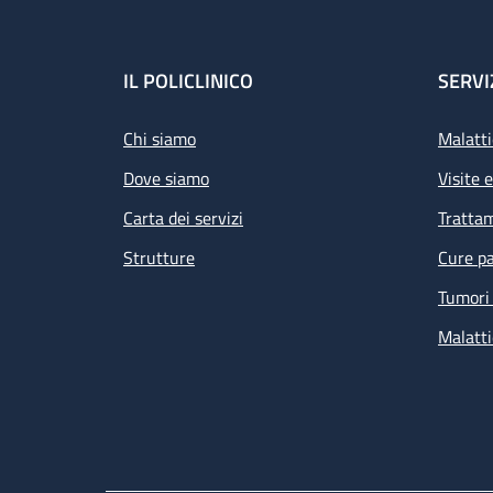
Footer
IL POLICLINICO
SERVI
Chi siamo
Malatti
Dove siamo
Visite 
Carta dei servizi
Tratta
Strutture
Cure pa
Tumori 
Malatti