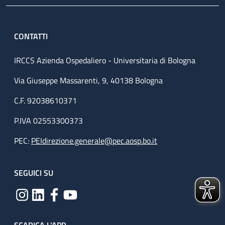
CONTATTI
IRCCS Azienda Ospedaliero - Universitaria di Bologna
Via Giuseppe Massarenti, 9, 40138 Bologna
C.F. 92038610371
P.IVA 02553300373
PEC:
PEIdirezione.generale@pec.aosp.bo.it
SEGUICI SU