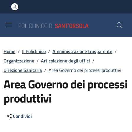
Salta al contenuto principale
Skip to footer content
Briciole di pane
Home
/
Il Policlinico
/
Amministrazione trasparente
/
Organizzazione
/
Articolazione degli uffici
/
Direzione Sanitaria
/
Area Governo dei processi produttivi
Area Governo dei processi
produttivi
Condividi