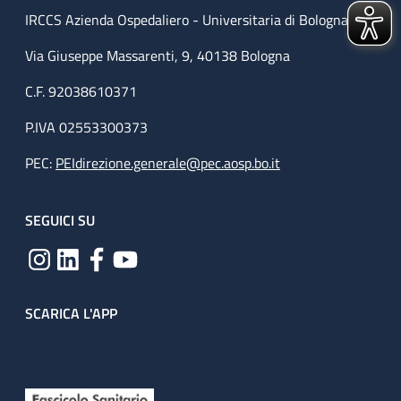
IRCCS Azienda Ospedaliero - Universitaria di Bologna
Via Giuseppe Massarenti, 9, 40138 Bologna
C.F. 92038610371
P.IVA 02553300373
PEC:
PEIdirezione.generale@pec.aosp.bo.it
SEGUICI SU
SCARICA L'APP