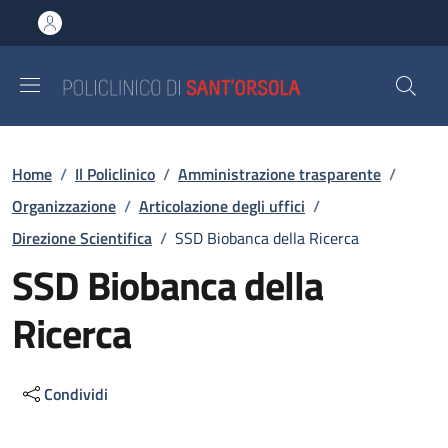
Salta al contenuto principale
Skip to footer content
Briciole di pane
Home
/
Il Policlinico
/
Amministrazione trasparente
/
Organizzazione
/
Articolazione degli uffici
/
Direzione Scientifica
/
SSD Biobanca della Ricerca
SSD Biobanca della
Ricerca
Condividi