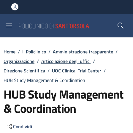
Salta al contenuto principale
Skip to footer content
Briciole di pane
Home
/
Il Policlinico
/
Amministrazione trasparente
/
Organizzazione
/
Articolazione degli uffici
/
Direzione Scientifica
/
UOC Clinical Trial Center
/
HUB Study Management & Coordination
HUB Study Management
& Coordination
Condividi