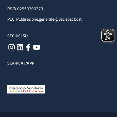
P.IVA 02553300373
PEC:
PEIdirezione.generale@pec.aosp.bo.it
SEGUICI SU
SCARICA L'APP
Useful links section