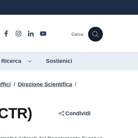
Facebook
Instagram
Linkedin
YouTube
Cerca
 Ricerca
Sostienici
ffici
/
Direzione Scientifica
/
-CTR)
Condividi