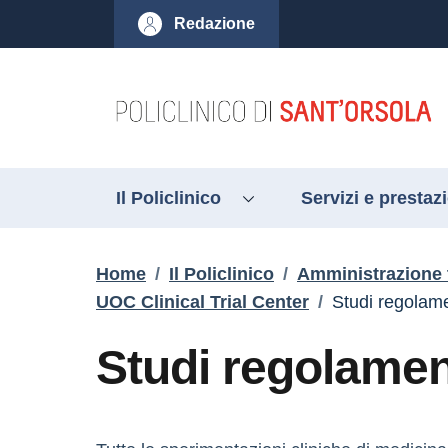
Salta al contenuto principale
Skip to footer content
Redazione
Il Policlinico
Servizi e prestaz
Briciole di pane
Home
/
Il Policlinico
/
Amministrazione 
UOC Clinical Trial Center
/
Studi regola
Studi regolame
Descrizione