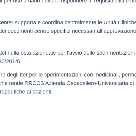
ali per uso umano devono rispondere ai requisiti etici e 
 Center supporta e coordina centralmente le Unità Clinic
dei documenti centro specifici necessari all’approvazione 
cio del nulla osta aziendale per l’avvio delle sperimentazio
6/2014).
ione degli iter per le sperimentazioni con medicinali, perme
che rende l’IRCCS Azienda Ospedaliero-Universitaria di B
rapeutiche ai pazienti.