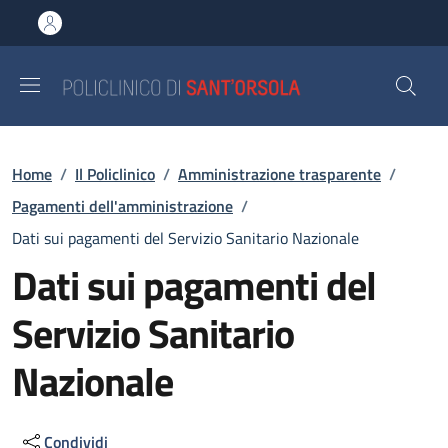
Salta al contenuto principale
Skip to footer content
Briciole di pane
Home
/
Il Policlinico
/
Amministrazione trasparente
/
Pagamenti dell'amministrazione
/
Dati sui pagamenti del Servizio Sanitario Nazionale
Dati sui pagamenti del
Servizio Sanitario
Nazionale
Condividi