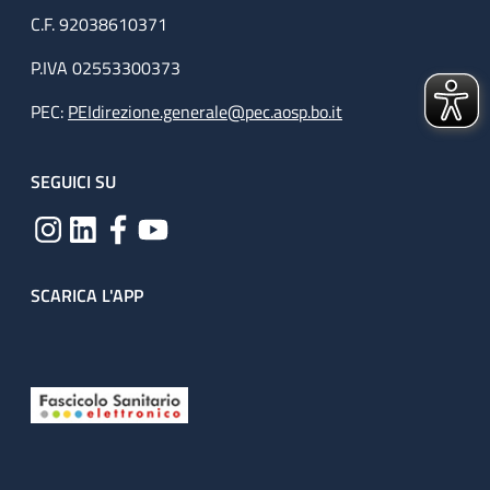
C.F. 92038610371
P.IVA 02553300373
PEC:
PEIdirezione.generale@pec.aosp.bo.it
SEGUICI SU
SCARICA L'APP