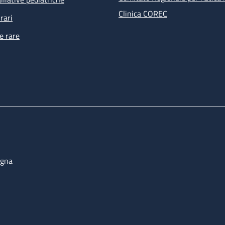
Clinica COREC
rari
e rare
ogna