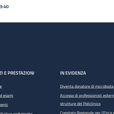
13:40
ZI E PRESTAZIONI
IN EVIDENZA
e
Diventa donatore di microbiota
ed esami
Accesso di professionisti estern
strutture del Policlinico
menti
Comitato Regionale per l’Etica 
lliative pediatriche