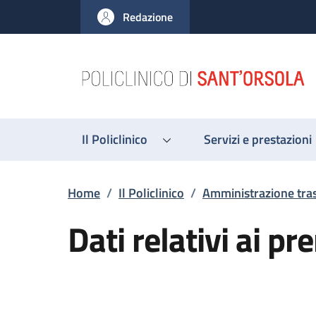
Salta al contenuto principale
Skip to footer content
Redazione
Il Policlinico
Servizi e prestazioni
Briciole di pane
Home
/
Il Policlinico
/
Amministrazione tra
Dati relativi ai pr
Descrizione