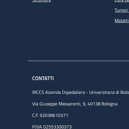
Tumori 
Malatti
CONTATTI
IRCCS Azienda Ospedaliero - Universitaria di Bol
Via Giuseppe Massarenti, 9, 40138 Bologna
C.F. 92038610371
P.IVA 02553300373