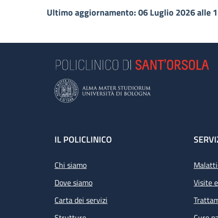
Ultimo aggiornamento: 06 Luglio 2026 alle 
Footer
IL POLICLINICO
SERVI
Chi siamo
Malatti
Dove siamo
Visite 
Carta dei servizi
Tratta
Strutture
Cure pa