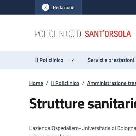
Salta al contenuto principale
Skip to footer content
Redazione
Il Policlinico
Servizi e prestazioni
Briciole di pane
Home
/
Il Policlinico
/
Amministrazione tra
Strutture sanitari
Descrizione
L'azienda Ospedaliero-Universitaria di Bologna 