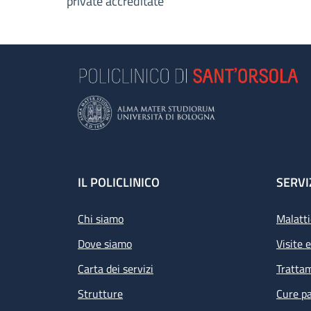
private accreditate
Footer
IL POLICLINICO
SERVI
Chi siamo
Malatti
Dove siamo
Visite 
Carta dei servizi
Tratta
Strutture
Cure pa