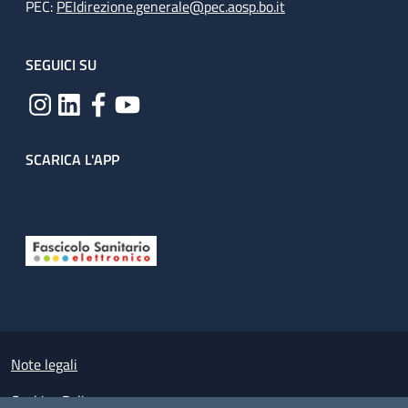
PEC:
PEIdirezione.generale@pec.aosp.bo.it
SEGUICI SU
SCARICA L'APP
Useful links section
Small prints
Note legali
Cookies Policy