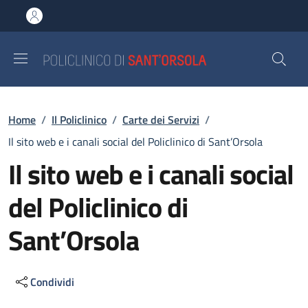
Salta al contenuto principale
Skip to footer content
Briciole di pane
Home
/
Il Policlinico
/
Carte dei Servizi
/
Il sito web e i canali social del Policlinico di Sant’Orsola
Il sito web e i canali social
del Policlinico di
Sant’Orsola
Condividi