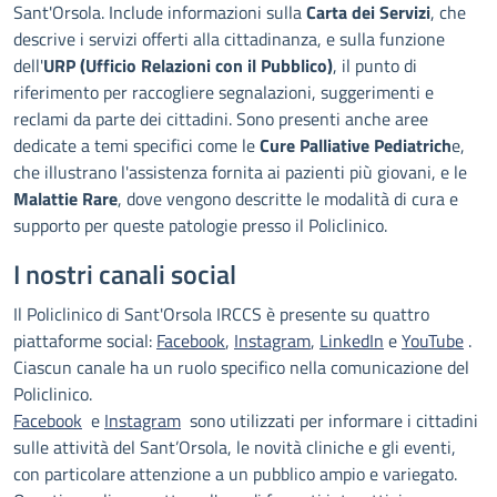
Sant'Orsola. Include informazioni sulla
Carta dei Servizi
, che
descrive i servizi offerti alla cittadinanza, e sulla funzione
dell'
URP (Ufficio Relazioni con il Pubblico)
, il punto di
riferimento per raccogliere segnalazioni, suggerimenti e
reclami da parte dei cittadini. Sono presenti anche aree
dedicate a temi specifici come le
Cure Palliative Pediatrich
e,
che illustrano l'assistenza fornita ai pazienti più giovani, e le
Malattie Rare
, dove vengono descritte le modalità di cura e
supporto per queste patologie presso il Policlinico.
I nostri canali social
Il Policlinico di Sant'Orsola IRCCS è presente su quattro
piattaforme social:
Facebook
,
Instagram
,
LinkedIn
e
YouTube
.
Ciascun canale ha un ruolo specifico nella comunicazione del
Policlinico.
Facebook
e
Instagram
sono utilizzati per informare i cittadini
sulle attività del Sant’Orsola, le novità cliniche e gli eventi,
con particolare attenzione a un pubblico ampio e variegato.