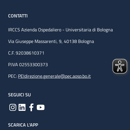
CONTATTI
IRCCS Azienda Ospedaliero - Universitaria di Bologna
Via Giuseppe Massarenti, 9, 40138 Bologna
C.F. 92038610371
P.IVA 02553300373
PEC:
PEIdirezione.generale@pec.aosp.bo.it
SEGUICI SU
SCARICA L'APP