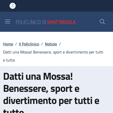
Salta al contenuto principale
Skip to footer content
Briciole di pane
Home
/
Il Policlinico
/
Notizie
/
Datti una Mossa! Benessere, sport e divertimento per tutti
e tutte
Datti una Mossa!
Benessere, sport e
divertimento per tutti e
tutte