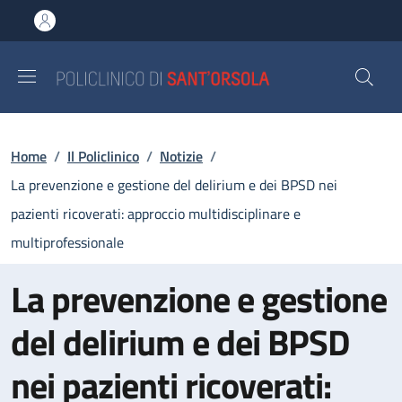
Salta al contenuto principale
Skip to footer content
Briciole di pane
Home
/
Il Policlinico
/
Notizie
/
La prevenzione e gestione del delirium e dei BPSD nei
pazienti ricoverati: approccio multidisciplinare e
multiprofessionale
La prevenzione e gestione
del delirium e dei BPSD
nei pazienti ricoverati: