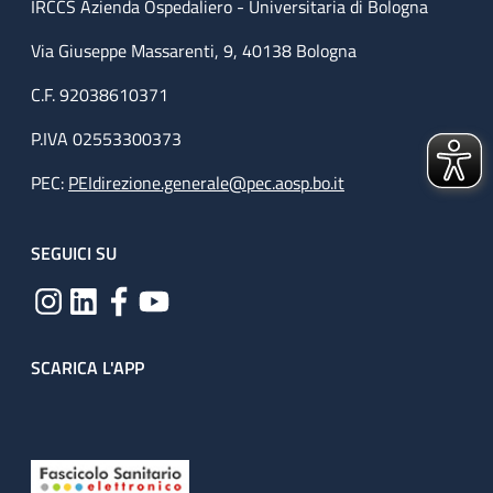
IRCCS Azienda Ospedaliero - Universitaria di Bologna
Via Giuseppe Massarenti, 9, 40138 Bologna
C.F. 92038610371
P.IVA 02553300373
PEC:
PEIdirezione.generale@pec.aosp.bo.it
SEGUICI SU
SCARICA L'APP