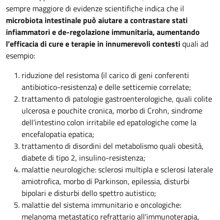
sempre maggiore di evidenze scientifiche indica che il
microbiota intestinale può aiutare a contrastare stati
infiammatori e de-regolazione immunitaria, aumentando
l’efficacia di cure e terapie in innumerevoli contesti
quali ad
esempio:
riduzione del resistoma (il carico di geni conferenti
antibiotico-resistenza) e delle setticemie correlate;
trattamento di patologie gastroenterologiche, quali colite
ulcerosa e pouchite cronica, morbo di Crohn, sindrome
dell’intestino colon irritabile ed epatologiche come la
encefalopatia epatica;
trattamento di disordini del metabolismo quali obesità,
diabete di tipo 2, insulino-resistenza;
malattie neurologiche: sclerosi multipla e sclerosi laterale
amiotrofica, morbo di Parkinson, epilessia, disturbi
bipolari e disturbi dello spettro autistico;
malattie del sistema immunitario e oncologiche:
melanoma metastatico refrattario all'immunoterapia,