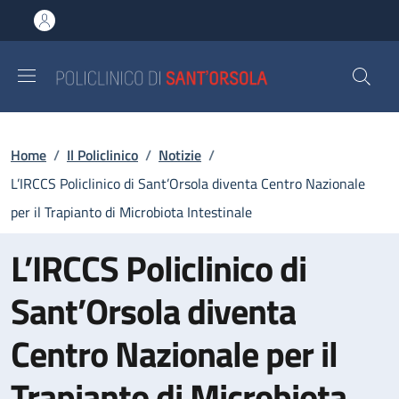
Salta al contenuto principale
Skip to footer content
Briciole di pane
Home
/
Il Policlinico
/
Notizie
/
L’IRCCS Policlinico di Sant’Orsola diventa Centro Nazionale
per il Trapianto di Microbiota Intestinale
L’IRCCS Policlinico di
Sant’Orsola diventa
Centro Nazionale per il
Trapianto di Microbiota