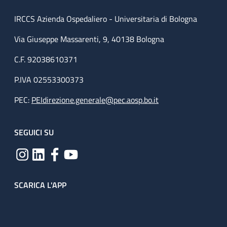
IRCCS Azienda Ospedaliero - Universitaria di Bologna
Via Giuseppe Massarenti, 9, 40138 Bologna
C.F. 92038610371
P.IVA 02553300373
PEC:
PEIdirezione.generale@pec.aosp.bo.it
SEGUICI SU
SCARICA L'APP