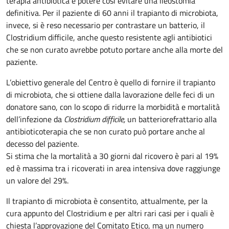
terapia antibiotica e potere così evitare una ileostomia
definitiva. Per il paziente di 60 anni il trapianto di microbiota,
invece, si è reso necessario per contrastare un batterio, il
Clostridium difficile, anche questo resistente agli antibiotici
che se non curato avrebbe potuto portare anche alla morte del
paziente.
L’obiettivo generale del Centro è quello di fornire il trapianto
di microbiota, che si ottiene dalla lavorazione delle feci di un
donatore sano, con lo scopo di ridurre la morbidità e mortalità
dell’infezione da
Clostridium difficile,
un batterio
refrattario alla
antibioticoterapia che se non curato può portare anche al
decesso del paziente.
Si stima che la mortalità a 30 giorni dal ricovero è pari al 19%
ed è massima tra i ricoverati in area intensiva dove raggiunge
un valore del 29%.
Il trapianto di microbiota è consentito, attualmente, per la
cura appunto del Clostridium e per altri rari casi per i quali è
chiesta l’approvazione del Comitato Etico, ma un numero