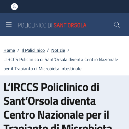
Salta al contenuto principale
Skip to footer content
Briciole di pane
Home
/
Il Policlinico
/
Notizie
/
L’IRCCS Policlinico di Sant’Orsola diventa Centro Nazionale
per il Trapianto di Microbiota Intestinale
L’IRCCS Policlinico di
Sant’Orsola diventa
Centro Nazionale per il
Trapianto di Microbiota