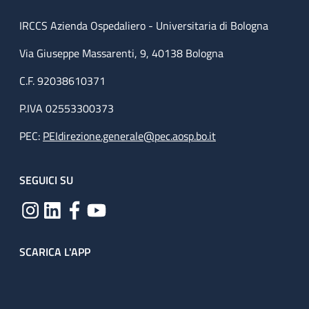
IRCCS Azienda Ospedaliero - Universitaria di Bologna
Via Giuseppe Massarenti, 9, 40138 Bologna
C.F. 92038610371
P.IVA 02553300373
PEC:
PEIdirezione.generale@pec.aosp.bo.it
SEGUICI SU
SCARICA L'APP