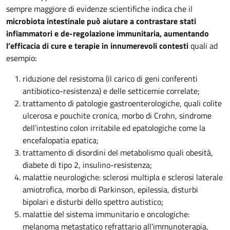
sempre maggiore di evidenze scientifiche indica che il
microbiota intestinale può aiutare a contrastare stati
infiammatori e de-regolazione immunitaria, aumentando
l’efficacia di cure e terapie in innumerevoli contesti
quali ad
esempio:
riduzione del resistoma (il carico di geni conferenti
antibiotico-resistenza) e delle setticemie correlate;
trattamento di patologie gastroenterologiche, quali colite
ulcerosa e pouchite cronica, morbo di Crohn, sindrome
dell’intestino colon irritabile ed epatologiche come la
encefalopatia epatica;
trattamento di disordini del metabolismo quali obesità,
diabete di tipo 2, insulino-resistenza;
malattie neurologiche: sclerosi multipla e sclerosi laterale
amiotrofica, morbo di Parkinson, epilessia, disturbi
bipolari e disturbi dello spettro autistico;
malattie del sistema immunitario e oncologiche:
melanoma metastatico refrattario all'immunoterapia,