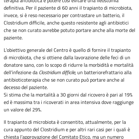
terapia antibiotica e potere così evitare una ileostomia
definitiva. Per il paziente di 60 anni il trapianto di microbiota,
invece, si è reso necessario per contrastare un batterio, il
Clostridium difficile, anche questo resistente agli antibiotici
che se non curato avrebbe potuto portare anche alla morte del
paziente.
L’obiettivo generale del Centro è quello di fornire il trapianto
di microbiota, che si ottiene dalla lavorazione delle feci di un
donatore sano, con lo scopo di ridurre la morbidità e mortalità
dell’infezione da
Clostridium difficile,
un batterio
refrattario alla
antibioticoterapia che se non curato può portare anche al
decesso del paziente.
Si stima che la mortalità a 30 giorni dal ricovero è pari al 19%
ed è massima tra i ricoverati in area intensiva dove raggiunge
un valore del 29%.
Il trapianto di microbiota è consentito, attualmente, per la
cura appunto del Clostridium e per altri rari casi per i quali è
chiesta l’approvazione del Comitato Etico, ma un numero