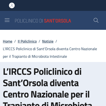
Salta al contenuto principale
Skip to footer content
Briciole di pane
Home
/
Il Policlinico
/
Notizie
/
L’IRCCS Policlinico di Sant’Orsola diventa Centro Nazionale
per il Trapianto di Microbiota Intestinale
L’IRCCS Policlinico di
Sant’Orsola diventa
Centro Nazionale per il
Trapianto di Microbiota