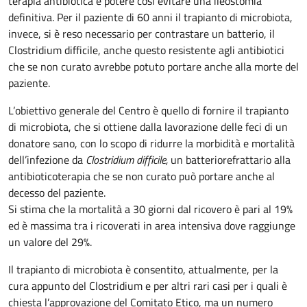
terapia antibiotica e potere così evitare una ileostomia
definitiva. Per il paziente di 60 anni il trapianto di microbiota,
invece, si è reso necessario per contrastare un batterio, il
Clostridium difficile, anche questo resistente agli antibiotici
che se non curato avrebbe potuto portare anche alla morte del
paziente.
L’obiettivo generale del Centro è quello di fornire il trapianto
di microbiota, che si ottiene dalla lavorazione delle feci di un
donatore sano, con lo scopo di ridurre la morbidità e mortalità
dell’infezione da
Clostridium difficile,
un batterio
refrattario alla
antibioticoterapia che se non curato può portare anche al
decesso del paziente.
Si stima che la mortalità a 30 giorni dal ricovero è pari al 19%
ed è massima tra i ricoverati in area intensiva dove raggiunge
un valore del 29%.
Il trapianto di microbiota è consentito, attualmente, per la
cura appunto del Clostridium e per altri rari casi per i quali è
chiesta l’approvazione del Comitato Etico, ma un numero