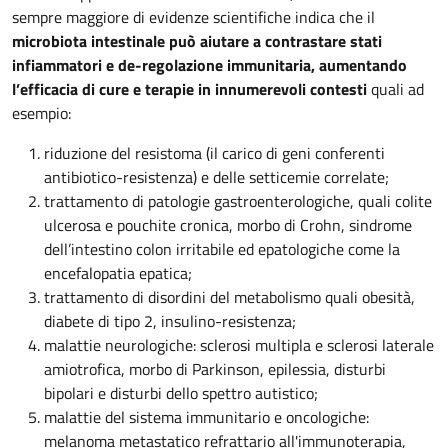
sempre maggiore di evidenze scientifiche indica che il
microbiota intestinale può aiutare a contrastare stati
infiammatori e de-regolazione immunitaria, aumentando
l’efficacia di cure e terapie in innumerevoli contesti
quali ad
esempio:
riduzione del resistoma (il carico di geni conferenti
antibiotico-resistenza) e delle setticemie correlate;
trattamento di patologie gastroenterologiche, quali colite
ulcerosa e pouchite cronica, morbo di Crohn, sindrome
dell’intestino colon irritabile ed epatologiche come la
encefalopatia epatica;
trattamento di disordini del metabolismo quali obesità,
diabete di tipo 2, insulino-resistenza;
malattie neurologiche: sclerosi multipla e sclerosi laterale
amiotrofica, morbo di Parkinson, epilessia, disturbi
bipolari e disturbi dello spettro autistico;
malattie del sistema immunitario e oncologiche:
melanoma metastatico refrattario all'immunoterapia,