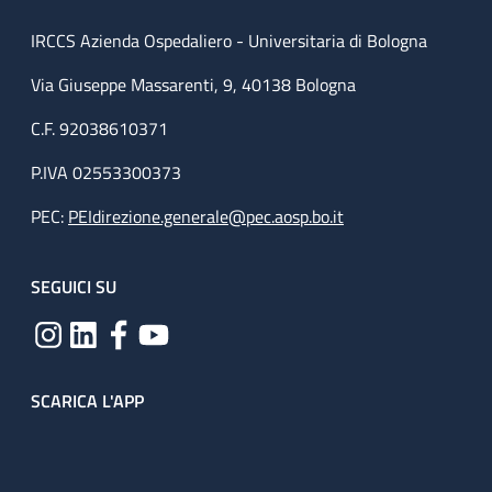
IRCCS Azienda Ospedaliero - Universitaria di Bologna
Via Giuseppe Massarenti, 9, 40138 Bologna
C.F. 92038610371
P.IVA 02553300373
PEC:
PEIdirezione.generale@pec.aosp.bo.it
SEGUICI SU
SCARICA L'APP