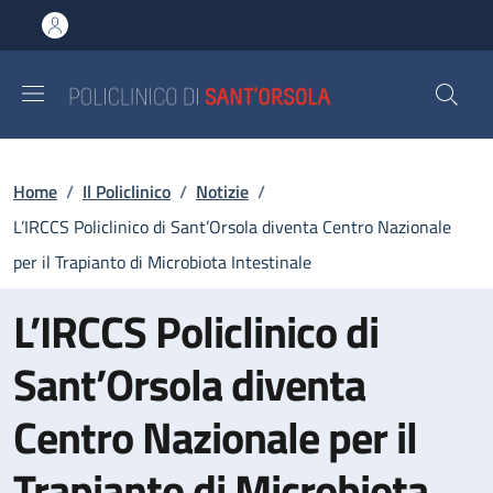
Salta al contenuto principale
Skip to footer content
Briciole di pane
Home
/
Il Policlinico
/
Notizie
/
L’IRCCS Policlinico di Sant’Orsola diventa Centro Nazionale
per il Trapianto di Microbiota Intestinale
L’IRCCS Policlinico di
Sant’Orsola diventa
Centro Nazionale per il
Trapianto di Microbiota