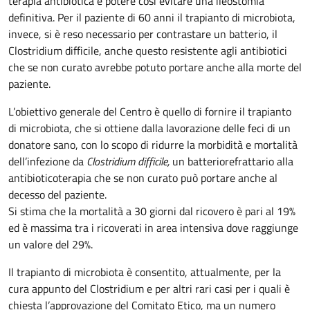
terapia antibiotica e potere così evitare una ileostomia
definitiva. Per il paziente di 60 anni il trapianto di microbiota,
invece, si è reso necessario per contrastare un batterio, il
Clostridium difficile, anche questo resistente agli antibiotici
che se non curato avrebbe potuto portare anche alla morte del
paziente.
L’obiettivo generale del Centro è quello di fornire il trapianto
di microbiota, che si ottiene dalla lavorazione delle feci di un
donatore sano, con lo scopo di ridurre la morbidità e mortalità
dell’infezione da
Clostridium difficile,
un batterio
refrattario alla
antibioticoterapia che se non curato può portare anche al
decesso del paziente.
Si stima che la mortalità a 30 giorni dal ricovero è pari al 19%
ed è massima tra i ricoverati in area intensiva dove raggiunge
un valore del 29%.
Il trapianto di microbiota è consentito, attualmente, per la
cura appunto del Clostridium e per altri rari casi per i quali è
chiesta l’approvazione del Comitato Etico, ma un numero