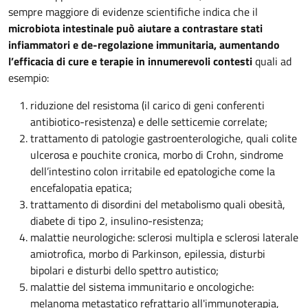
sempre maggiore di evidenze scientifiche indica che il
microbiota intestinale può aiutare a contrastare stati
infiammatori e de-regolazione immunitaria, aumentando
l’efficacia di cure e terapie in innumerevoli contesti
quali ad
esempio:
riduzione del resistoma (il carico di geni conferenti
antibiotico-resistenza) e delle setticemie correlate;
trattamento di patologie gastroenterologiche, quali colite
ulcerosa e pouchite cronica, morbo di Crohn, sindrome
dell’intestino colon irritabile ed epatologiche come la
encefalopatia epatica;
trattamento di disordini del metabolismo quali obesità,
diabete di tipo 2, insulino-resistenza;
malattie neurologiche: sclerosi multipla e sclerosi laterale
amiotrofica, morbo di Parkinson, epilessia, disturbi
bipolari e disturbi dello spettro autistico;
malattie del sistema immunitario e oncologiche:
melanoma metastatico refrattario all'immunoterapia,