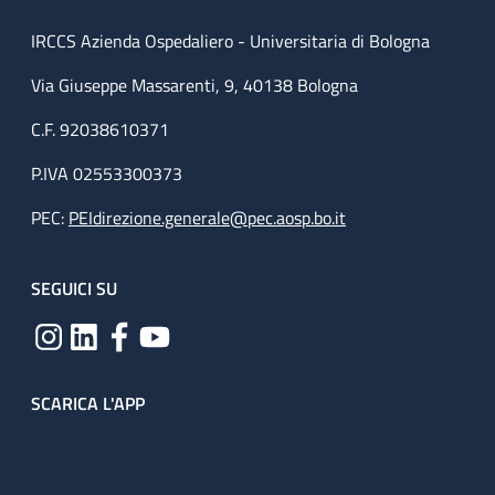
IRCCS Azienda Ospedaliero - Universitaria di Bologna
Via Giuseppe Massarenti, 9, 40138 Bologna
C.F. 92038610371
P.IVA 02553300373
PEC:
PEIdirezione.generale@pec.aosp.bo.it
SEGUICI SU
SCARICA L'APP