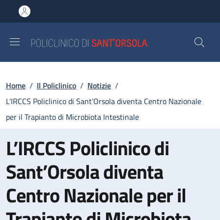
Salta al contenuto principale
Skip to footer content
Briciole di pane
Home
/
Il Policlinico
/
Notizie
/
L’IRCCS Policlinico di Sant’Orsola diventa Centro Nazionale
per il Trapianto di Microbiota Intestinale
L’IRCCS Policlinico di
Sant’Orsola diventa
Centro Nazionale per il
Trapianto di Microbiota