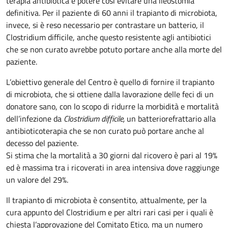
terapia antibiotica e potere così evitare una ileostomia
definitiva. Per il paziente di 60 anni il trapianto di microbiota,
invece, si è reso necessario per contrastare un batterio, il
Clostridium difficile, anche questo resistente agli antibiotici
che se non curato avrebbe potuto portare anche alla morte del
paziente.
L’obiettivo generale del Centro è quello di fornire il trapianto
di microbiota, che si ottiene dalla lavorazione delle feci di un
donatore sano, con lo scopo di ridurre la morbidità e mortalità
dell’infezione da
Clostridium difficile,
un batterio
refrattario alla
antibioticoterapia che se non curato può portare anche al
decesso del paziente.
Si stima che la mortalità a 30 giorni dal ricovero è pari al 19%
ed è massima tra i ricoverati in area intensiva dove raggiunge
un valore del 29%.
Il trapianto di microbiota è consentito, attualmente, per la
cura appunto del Clostridium e per altri rari casi per i quali è
chiesta l’approvazione del Comitato Etico, ma un numero