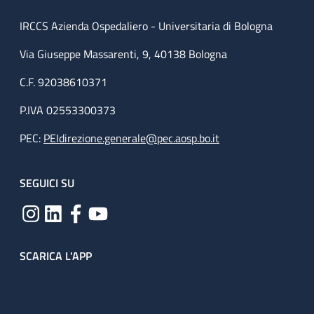
IRCCS Azienda Ospedaliero - Universitaria di Bologna
Via Giuseppe Massarenti, 9, 40138 Bologna
C.F. 92038610371
P.IVA 02553300373
PEC:
PEIdirezione.generale@pec.aosp.bo.it
SEGUICI SU
SCARICA L'APP