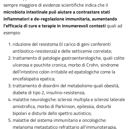
sempre maggiore di evidenze scientifiche indica che il
microbiota intestinale può aiutare a contrastare stati
infiammatori e de-regolazione immunitaria, aumentando
l’efficacia di cure e terapie in innumerevoli contesti
quali ad
esempio:
riduzione del resistoma (il carico di geni conferenti
antibiotico-resistenza) e delle setticemie correlate;
trattamento di patologie gastroenterologiche, quali colite
ulcerosa e pouchite cronica, morbo di Crohn, sindrome
dell’intestino colon irritabile ed epatologiche come la
encefalopatia epatica;
trattamento di disordini del metabolismo quali obesità,
diabete di tipo 2, insulino-resistenza;
malattie neurologiche: sclerosi multipla e sclerosi laterale
amiotrofica, morbo di Parkinson, epilessia, disturbi
bipolari e disturbi dello spettro autistico;
malattie del sistema immunitario e oncologiche:
melanoma metastatico refrattario all'immunoterapia,