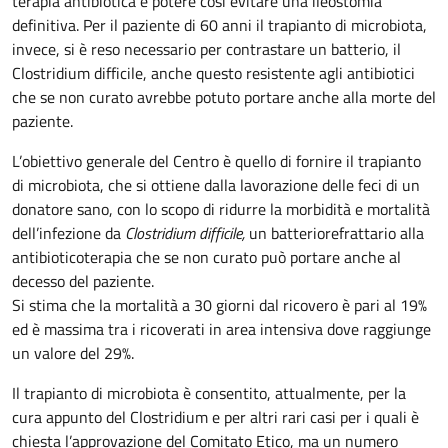
terapia antibiotica e potere così evitare una ileostomia
definitiva. Per il paziente di 60 anni il trapianto di microbiota,
invece, si è reso necessario per contrastare un batterio, il
Clostridium difficile, anche questo resistente agli antibiotici
che se non curato avrebbe potuto portare anche alla morte del
paziente.
L’obiettivo generale del Centro è quello di fornire il trapianto
di microbiota, che si ottiene dalla lavorazione delle feci di un
donatore sano, con lo scopo di ridurre la morbidità e mortalità
dell’infezione da
Clostridium difficile,
un batterio
refrattario alla
antibioticoterapia che se non curato può portare anche al
decesso del paziente.
Si stima che la mortalità a 30 giorni dal ricovero è pari al 19%
ed è massima tra i ricoverati in area intensiva dove raggiunge
un valore del 29%.
Il trapianto di microbiota è consentito, attualmente, per la
cura appunto del Clostridium e per altri rari casi per i quali è
chiesta l’approvazione del Comitato Etico, ma un numero