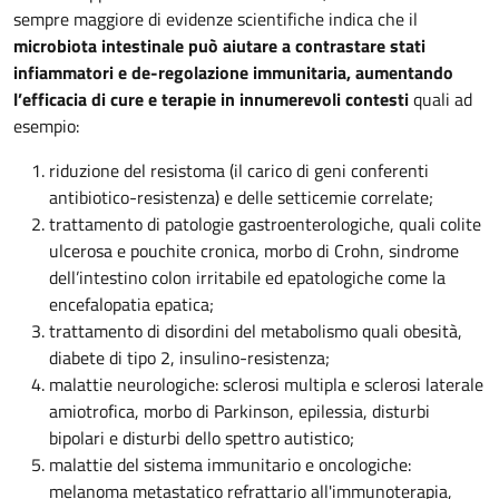
sempre maggiore di evidenze scientifiche indica che il
microbiota intestinale può aiutare a contrastare stati
infiammatori e de-regolazione immunitaria, aumentando
l’efficacia di cure e terapie in innumerevoli contesti
quali ad
esempio:
riduzione del resistoma (il carico di geni conferenti
antibiotico-resistenza) e delle setticemie correlate;
trattamento di patologie gastroenterologiche, quali colite
ulcerosa e pouchite cronica, morbo di Crohn, sindrome
dell’intestino colon irritabile ed epatologiche come la
encefalopatia epatica;
trattamento di disordini del metabolismo quali obesità,
diabete di tipo 2, insulino-resistenza;
malattie neurologiche: sclerosi multipla e sclerosi laterale
amiotrofica, morbo di Parkinson, epilessia, disturbi
bipolari e disturbi dello spettro autistico;
malattie del sistema immunitario e oncologiche:
melanoma metastatico refrattario all'immunoterapia,