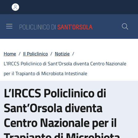
Salta al contenuto principale
Skip to footer content
Briciole di pane
Home
/
Il Policlinico
/
Notizie
/
L’IRCCS Policlinico di Sant’Orsola diventa Centro Nazionale
per il Trapianto di Microbiota Intestinale
L’IRCCS Policlinico di
Sant’Orsola diventa
Centro Nazionale per il
Trapianto di Microbiota