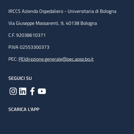
IRCCS Azienda Ospedaliero - Universitaria di Bologna
Via Giuseppe Massarenti, 9, 40138 Bologna
C.F. 92038610371
P.IVA 02553300373
PEC:
PEIdirezione.generale@pec.aosp.bo.it
SEGUICI SU
SCARICA L'APP