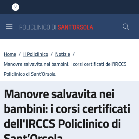
Salta al contenuto principale
Skip to footer content
Briciole di pane
Home
/
Il Policlinico
/
Notizie
/
Manovre salvavita nei bambini: i corsi certificati dell'IRCCS
Policlinico di Sant’Orsola
Manovre salvavita nei
bambini: i corsi certificati
dell'IRCCS Policlinico di
Sant’Orsola