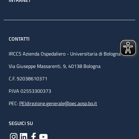
CONTATTI
IRCCS Azienda Ospedaliero - Universitaria di Bologna
Via Giuseppe Massarenti, 9, 40138 Bologna
C.F. 92038610371
P.IVA 02553300373
PEC:
PEIdirezione.generale@pec.aosp.bo.it
SEGUICI SU