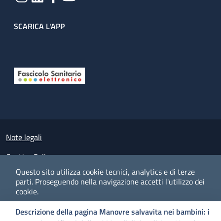
SCARICA L'APP
Useful links section
Small prints
Note legali
Cookies Policy
Questo sito utilizza cookie tecnici, analytics e di terze
Policy privacy e protezione del dato personale
parti.
Proseguendo nella navigazione accetti l'utilizzo dei
cookie.
Albo pretorio on-line
Descrizione della pagina Manovre salvavita nei bambini: i
Dichiarazione di accessibilità
COOKIES
I CO
PREFERENZE
ACCETTO