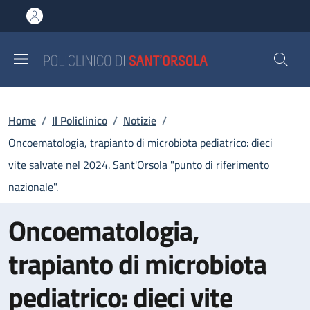
Salta al contenuto principale
Skip to footer content
Briciole di pane
Home
/
Il Policlinico
/
Notizie
/
Oncoematologia, trapianto di microbiota pediatrico: dieci
vite salvate nel 2024. Sant'Orsola "punto di riferimento
nazionale".
Oncoematologia,
trapianto di microbiota
pediatrico: dieci vite