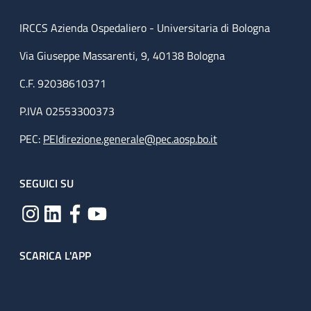
IRCCS Azienda Ospedaliero - Universitaria di Bologna
Via Giuseppe Massarenti, 9, 40138 Bologna
C.F. 92038610371
P.IVA 02553300373
PEC:
PEIdirezione.generale@pec.aosp.bo.it
SEGUICI SU
SCARICA L'APP