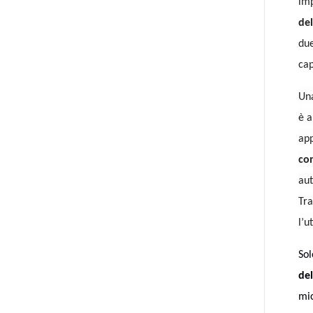
imp
del
due
cap
Una
è a
app
con
aut
Tra
l’u
Sol
de
mic