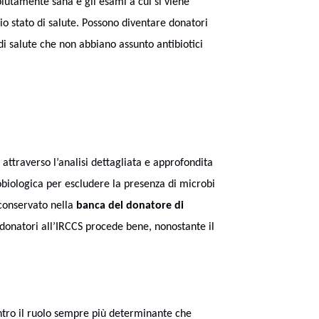
lutamente sana e gli esami a cui si viene
rio stato di salute. Possono diventare donatori
di salute che non abbiano assunto antibiotici
 attraverso l’analisi dettagliata e approfondita
biologica per escludere la presenza di microbi
 conservato nella
banca del donatore di
 donatori all’IRCCS procede bene, nonostante il
entro il ruolo sempre più determinante che