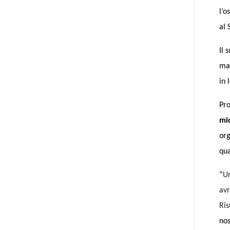
l’o
al 
Il 
mal
in 
Pro
mi
org
qua
“
Un
avr
Ris
nos