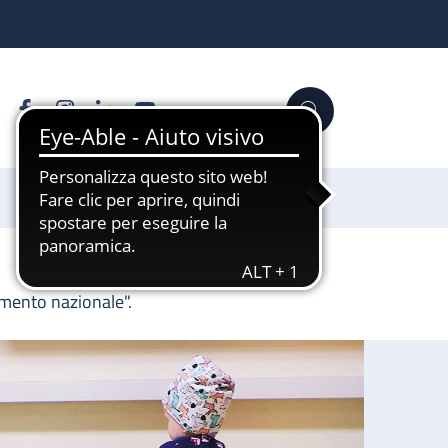
Facebook
Instagram
Linkedin
YouTube
Cerca
Sostienici
imento nazionale".