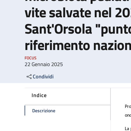
vite salvate nel 2
Sant'Orsola "punto
riferimento nazion
FOCUS
22 Gennaio 2025
Condividi
Indice
Pro
della pagina Oncoematologia, trapianto
Descrizione
onc
La 