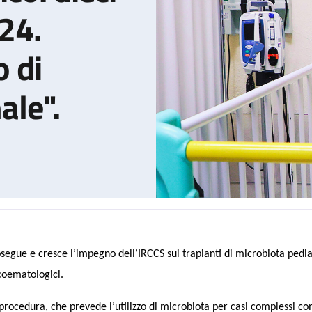
024.
 di
ale".
segue e cresce l’impegno dell’IRCCS sui trapianti di microbiota pediat
 di microbiota pediatrico: dieci vite salvate nel 2024. Sant'Orsol
oematologici.
procedura, che prevede l’utilizzo di microbiota per casi complessi co