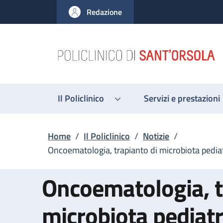
Salta al contenuto principale
Skip to footer content
Redazione
Il Policlinico
Servizi e prestazioni
Briciole di pane
Home
/
Il Policlinico
/
Notizie
/
Oncoematologia, trapianto di microbiota pediatr
Oncoematologia, t
microbiota pediatri