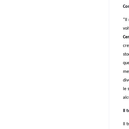
Cos
“Il
vol
Cen
cre
sto
que
met
div
le 
alc
Il 
Il 