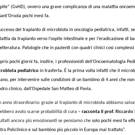
spite” (GvHD), ovvero una grave complicanza di una malattia oncoemat
Sant’Orsola pochi mesi fa.
successo del trapianto di microbiota in oncologia pediatrica, infatti, 
attia da trapianto verso l’ospite intestinale e per l’eradicazione di ba
letteratura. Patologie che in pazienti con quadri clinici così comples
prio pochi giorni fa, inoltre, i professionisti dell’Oncoematologia Ped
crobiota pediatrico
in trasferta. È la prima volta infatti che il micr
ano, per intervenire sulle condizioni di un bambino di 4 anni che no
dro clinico, dall’Ospedale San Matteo di Pavia.
 anno straordinario: grazie al trapianto di microbiota abbiamo salvat
ebbero avuto scarse probabilità di cura
–
racconta il prof.
Riccardo 
ultati ancora più emozionanti se pensiamo che
solo pochi mesi fa ef
tro Policlinico e sul bambino più piccolo in Europa mai trattato
”.