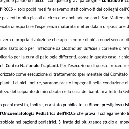
egno e passione i piccoli con queste gravi patologie
–
conclude
Ricc
l’IRCCS
– solo pochi mesi fa eravamo stati coinvolti dai colleghi dell’
 pazienti molto piccoli di circa due anni; adesso con il San Matteo a
acità di esportare l’esperienza maturata mettendola a disposizione di
 vera e propria rivoluzione che apre sempre di più a nuovi scenari di c
utorizzato solo per l’infezione da
Clostridium difficile
ricorrente o ref
licarlo per la cura di patologie differenti, come in questo caso, richi
 il Centro Nazionale Trapianti.
Per l’esecuzione di queste procedure, 
orizzato come esecuzione di trattamento sperimentale dal Comitato E
pianti. I clinici, inoltre, saranno presto impegnati nella conduzione 
tilizzo del trapianto di microbiota nella cura dei bambini affetti da G
o pochi mesi fa, inoltre, era stato pubblicato su Blood, prestigiosa ri
ll’Oncoematologia Pediatrica dell’IRCCS
che prova il collegamento tr
robiota nei pazienti pediatrici. Si tratta del più grande studio al mon