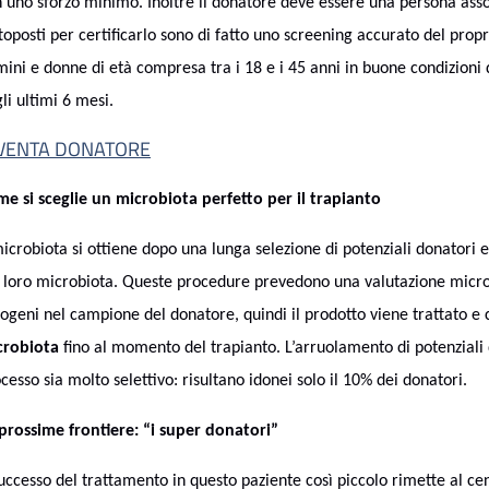
 uno sforzo minimo. Inoltre il donatore deve essere una persona asso
toposti per certificarlo sono di fatto uno screening accurato del prop
ini e donne di età compresa tra i 18 e i 45 anni in buone condizioni 
li ultimi 6 mesi.
VENTA DONATORE
e si sceglie un microbiota perfetto per il trapianto
microbiota si ottiene dopo una lunga selezione di potenziali donatori e
 loro microbiota. Queste procedure prevedono una valutazione micro
ogeni nel campione del donatore, quindi il prodotto viene trattato e
crobiota
fino al momento del trapianto. L’arruolamento di potenziali
cesso sia molto selettivo: risultano idonei solo il 10% dei donatori.
prossime frontiere: “i super donatori”
successo del trattamento in questo paziente così piccolo rimette al c