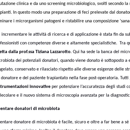
utazione clinica e da uno screening microbiologico
, svolti secondo l
pianti.
In questo modo una preparazione di feci prelevate dal donatore
minare i microrganismi patogeni e ristabilire una composizione ‘sana’
 incrementare le attività di ricerca e di applicazione è stata fin da su
fessionisti con competenze diverse e altamente specialistiche.
Tra q
etta dalla prof.ssa Tiziana Lazzarotto
. Qui ha sede la banca del micro
robiota dei potenziali donatori, quando viene donato è sottoposto a e
gelato, conservato e rilasciato rispetto alle diverse esigenze delle str
 donatore e del paziente trapiantato nella fase post-operatoria. Tutt
strumentazioni innovative
per potenziare l’accuratezza degli studi c
ecolare e il nuovo sistema di microscopia avanzata per la diagnosti
ventare donatori di microbiota
entare donatore di microbiota è facile, sicuro e oltre a far bene a sé s