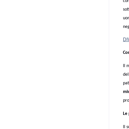
con
sot
uom
neg
DI
Com
Il 
del
pat
mi
pro
Le 
Il 