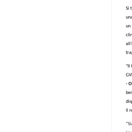
Si 
una
un 
cli
all
tra
"Il
GVH
- O
ben
dis
il 
“
Si