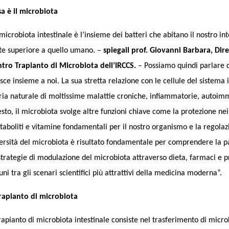
a è il microbiota
 microbiota intestinale è l’insieme dei batteri che abitano il nostro 
te superiore a quello umano. –
spiega
il prof. Giovanni Barbara, Di
tro Trapianto di Microbiota dell’IRCCS.
– Possiamo quindi parlare d
sce insieme a noi. La sua stretta relazione con le cellule del sistem
ria naturale di moltissime malattie croniche, infiammatorie, autoi
sto, il microbiota svolge altre funzioni chiave come la protezione nei 
aboliti e vitamine fondamentali per il nostro organismo e la regolazio
ersità del microbiota è risultato fondamentale per comprendere la p
strategie di modulazione del microbiota attraverso dieta, farmaci e 
uni tra gli scenari scientifici più attrattivi della medicina moderna”.
trapianto di microbiota
trapianto di microbiota intestinale consiste nel trasferimento di micr