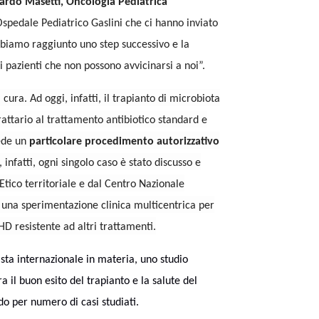
ardo Masetti, Oncologia Pediatrica
Ospedale Pediatrico Gaslini che ci hanno inviato
bbiamo raggiunto uno step successivo e la
 pazienti che non possono avvicinarsi a noi”.
ura. Ad oggi, infatti, il trapianto di microbiota
rattario al trattamento antibiotico standard e
ede un
particolare procedimento autorizzativo
infatti, ogni singolo caso è stato discusso e
tico territoriale e dal Centro Nazionale
di una sperimentazione clinica multicentrica per
vHD resistente ad altri trattamenti.
vista internazionale in materia, uno studio
a il buon esito del trapianto e la salute del
do per numero di casi studiati.