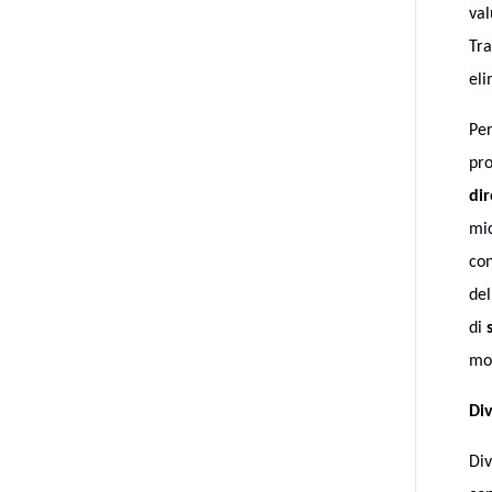
val
Tra
eli
Per
pro
dir
mic
con
del
di
mol
Di
Div