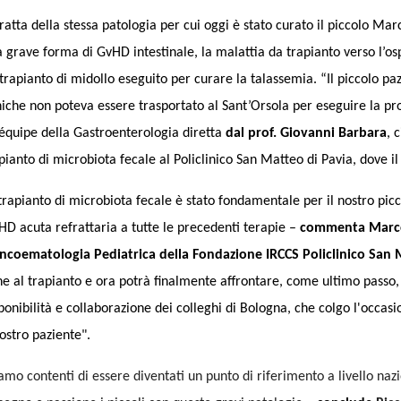
tratta della stessa patologia per cui oggi è stato curato il piccolo Mar
 grave forma di GvHD intestinale, la malattia da trapianto verso l’ospi
trapianto di midollo eseguito per curare la talassemia. “Il piccolo pa
niche non poteva essere trasportato al Sant’Orsola per eseguire la pr
’équipe della Gastroenterologia diretta
dal prof. Giovanni Barbara
, 
pianto di microbiota fecale al Policlinico San Matteo di Pavia, dove il
 trapianto di microbiota fecale è stato fondamentale per il nostro pic
D acuta refrattaria a tutte le precedenti terapie –
commenta Marco 
ncoematologia Pediatrica della Fondazione IRCCS Policlinico San 
e al trapianto e ora potrà finalmente affrontare, come ultimo passo, 
ponibilità e collaborazione dei colleghi di Bologna, che colgo l'occas
nostro paziente".
amo contenti di essere diventati un punto di riferimento a livello na