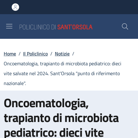
Salta al contenuto principale
Skip to footer content
Briciole di pane
Home
/
Il Policlinico
/
Notizie
/
Oncoematologia, trapianto di microbiota pediatrico: dieci
vite salvate nel 2024. Sant'Orsola "punto di riferimento
nazionale".
Oncoematologia,
trapianto di microbiota
pediatrico: dieci vite