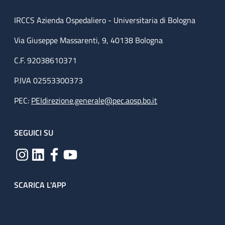
IRCCS Azienda Ospedaliero - Universitaria di Bologna
Via Giuseppe Massarenti, 9, 40138 Bologna
C.F. 92038610371
P.IVA 02553300373
PEC:
PEIdirezione.generale@pec.aosp.bo.it
SEGUICI SU
SCARICA L'APP