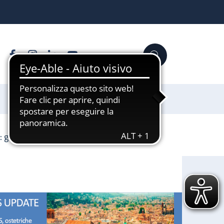
Facebook
Instagram
Linkedin
YouTube
Cerca
Sostienici
: gestione ambulatoriale e terapia medica