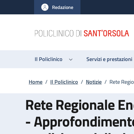
Salta al contenuto principale
Skip to footer content
Redazione
Il Policlinico
Servizi e prestazioni
Briciole di pane
Home
/
Il Policlinico
/
Notizie
/
Rete Regio
Rete Regionale En
- Approfondiment