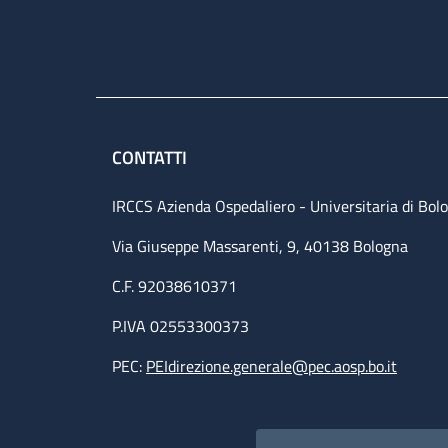
CONTATTI
IRCCS Azienda Ospedaliero - Universitaria di Bol
Via Giuseppe Massarenti, 9, 40138 Bologna
C.F. 92038610371
P.IVA 02553300373
PEC:
PEIdirezione.generale@pec.aosp.bo.it