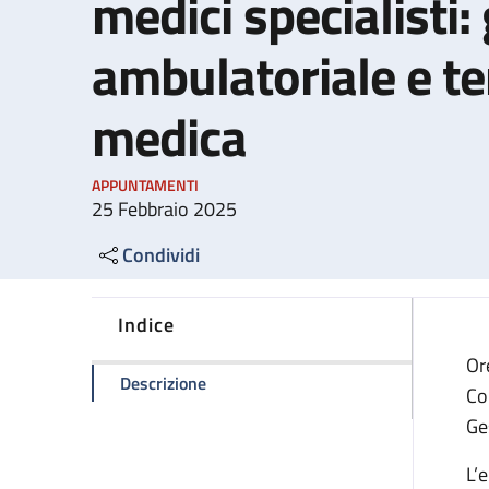
medici specialisti:
ambulatoriale e te
medica
APPUNTAMENTI
25 Febbraio 2025
Condividi
Indice
Or
della pagina Rete Regionale Endometri
Descrizione
Co
Ge
L’