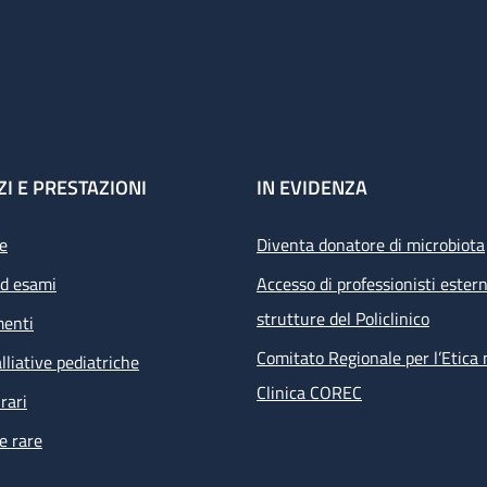
ZI E PRESTAZIONI
IN EVIDENZA
e
Diventa donatore di microbiota
ed esami
Accesso di professionisti estern
strutture del Policlinico
menti
Comitato Regionale per l’Etica 
lliative pediatriche
Clinica COREC
rari
e rare