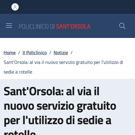
Salta al contenuto principale
Skip to footer content
Briciole di pane
Home
/
Il Policlinico
/
Notizie
/
Sant'Orsola: al via il nuovo servizio gratuito per l'utilizzo di
sedie a rotelle
Sant'Orsola: al via il
nuovo servizio gratuito
per l'utilizzo di sedie a
rotelle