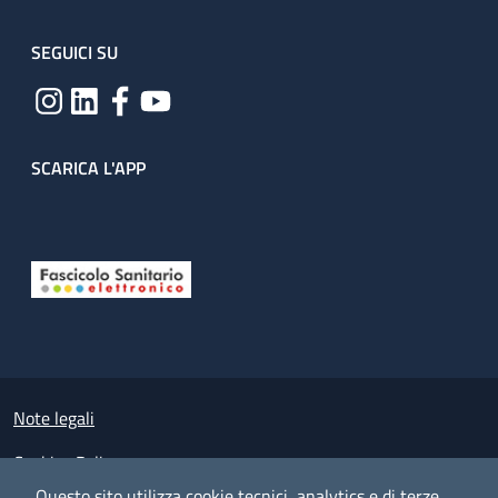
SEGUICI SU
SCARICA L'APP
Useful links section
Small prints
Note legali
Cookies Policy
Questo sito utilizza cookie tecnici, analytics e di terze