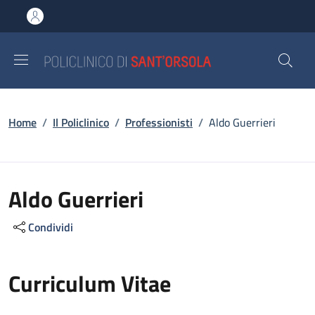
Salta al contenuto principale
Skip to footer content
Briciole di pane
Home
/
Il Policlinico
/
Professionisti
/
Aldo Guerrieri
Aldo Guerrieri
Condividi
Curriculum Vitae