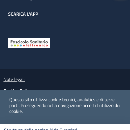
SCARICA L'APP
Useful links section
Small prints
Note legali
Cookies Policy
Questo sito utilizza cookie tecnici, analytics e di terze
Policy privacy e protezione del dato personale
parti.
Proseguendo nella navigazione accetti l'utilizzo dei
cookie.
Albo pretorio on-line
Dichiarazione di accessibilità
COOKIES
I CO
PREFERENZE
ACCETTO