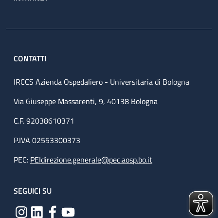
CONTATTI
IRCCS Azienda Ospedaliero - Universitaria di Bologna
Via Giuseppe Massarenti, 9, 40138 Bologna
C.F. 92038610371
P.IVA 02553300373
PEC:
PEIdirezione.generale@pec.aosp.bo.it
SEGUICI SU