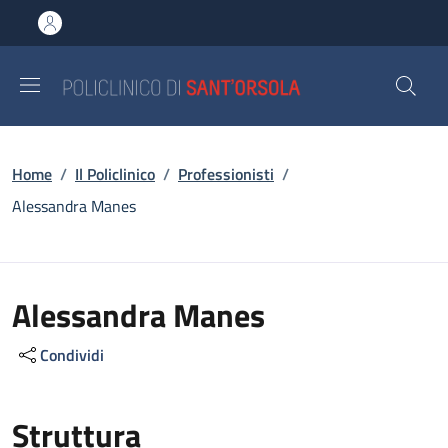
Salta al contenuto principale
Skip to footer content
Briciole di pane
Home
/
Il Policlinico
/
Professionisti
/
Alessandra Manes
Alessandra Manes
Condividi
Struttura