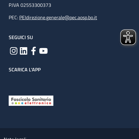
P.IVA 02553300373
PEC:
PEIdirezione.generale@pec.aosp.bo.it
SEGUICI SU
SCARICA L'APP
Useful links section
Small prints