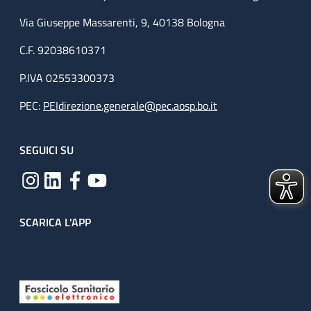
Via Giuseppe Massarenti, 9, 40138 Bologna
C.F. 92038610371
P.IVA 02553300373
PEC:
PEIdirezione.generale@pec.aosp.bo.it
SEGUICI SU
SCARICA L'APP