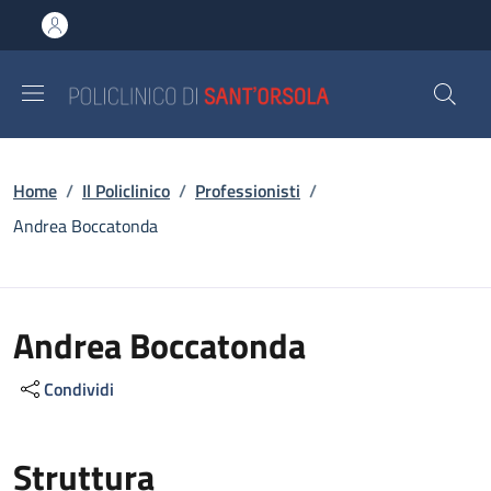
Salta al contenuto principale
Skip to footer content
Briciole di pane
Home
/
Il Policlinico
/
Professionisti
/
Andrea Boccatonda
Andrea Boccatonda
Condividi
Struttura