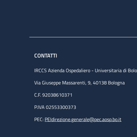
CONTATTI
IRCCS Azienda Ospedaliero - Universitaria di Bol
Via Giuseppe Massarenti, 9, 40138 Bologna
C.F. 92038610371
P.IVA 02553300373
PEC:
PEIdirezione.generale@pec.aosp.bo.it