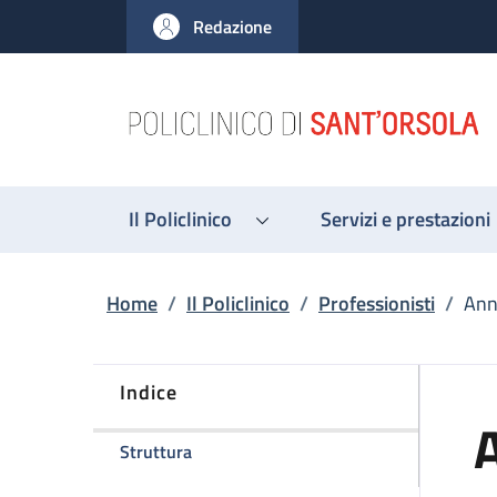
Salta al contenuto principale
Skip to footer content
Redazione
Il Policlinico
Servizi e prestazioni
Briciole di pane
Home
/
Il Policlinico
/
Professionisti
/
Ann
Indice
A
della pagina Annalucia Virdi
Struttura