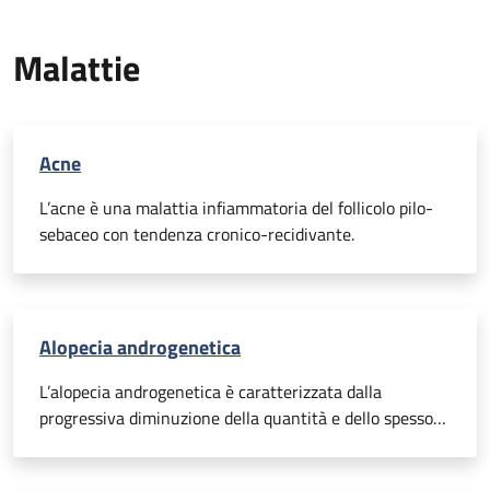
Malattie
Acne
L’acne è una malattia infiammatoria del follicolo pilo-
sebaceo con tendenza cronico-recidivante.
Alopecia androgenetica
L’alopecia androgenetica è caratterizzata dalla
progressiva diminuzione della quantità e dello spessore
dei capelli, in particolare su fronte e tempie. Tale
condizione, che è anche conosciuta con l’appellativo di