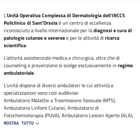
Descrizione
L’
Unità Operativa Complessa di Dermatologia dell’IRCCS
Policlinico di Sant’Orsola
è un centro di eccellenza
riconosciuto a livello internazionale per la
diagnosi e cura di
patologie cutanee e veneree
e per le attività di
ricerca
scientifica
.
L’attività assistenziale medica e chirurgica, oltre che di
counseling e prevenzione si svolge esclusivamente in
regime
ambulatoriale
.
L’unità dispone di diversi ambulatori le cui attività e
specializzazioni sono così suddivise:
Ambulatorio Malattie a Trasmissione Sessuale (MTS),
Ambulatorio Linfomi Cutanei, Ambulatorio di
Fotochemioterapia (PUVA), Ambulatorio Lesioni Aperte (ALA),
Ambulatorio Psoriasi Severe, Ambulatorio Malattie Bollose,
MOSTRA TUTTO
Ambulatorio Patologie Genitali, Ambulatorio Genodermatosi e
Malattie Rare con interessamento cutaneo - Genodermatosi -