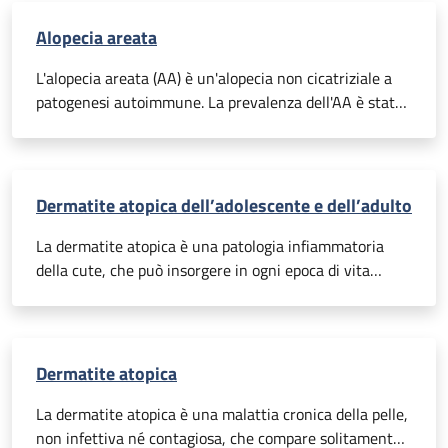
“calvizie comune”, riguarda in età adulta un’ampissima
percentuale di popolazione.
Alopecia areata
L'alopecia areata (AA) è un'alopecia non cicatriziale a
patogenesi autoimmune. La prevalenza dell'AA è stata
stimata a circa lo 0,2% della popolazione generale e
circa l'1,7-2,1% della popolazione sperimenta un
episodio di AA nel corso della vita. La prevalenza
maggiore è tra i 10 e i 25 anni (60%) e si verifica
Dermatite atopica dell’adolescente e dell’adulto
raramente negli adulti con più di 60 anni.
La dermatite atopica è una patologia infiammatoria
della cute, che può insorgere in ogni epoca di vita
(bambino – adolescente – adulto – anziano), sebbene
sia assolutamente prevalente la prima comparsa in età
pediatrica. Questa malattia nella maggioranza dei casi
va in&nbsp;completa remissione entro l’età scolare,
Dermatite atopica
sebbene talora possa recidivare durante la vita e
diventare cronica.
La dermatite atopica è una malattia cronica della pelle,
non infettiva né contagiosa, che compare solitamente