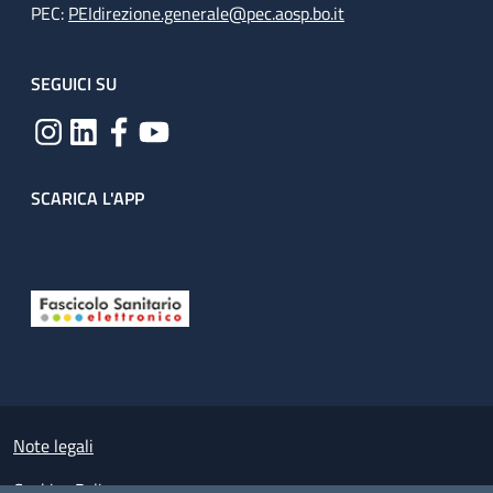
PEC:
PEIdirezione.generale@pec.aosp.bo.it
SEGUICI SU
SCARICA L'APP
Useful links section
Small prints
Note legali
Cookies Policy