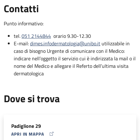
Contatti
Neurofibromatosi, Ambulatorio Dermatologia Pediatrica,
Ambulatorio Dermatite atopica bambini e psoriasi pediatrica,
Ambulatorio Dermatite Atopica dell’adolescente e dell’adulto,
Punto informativo:
Ambulatorio degli annessi cutanei (Tricologia, Unghie),
Ambulatorio Allergologia, Ambulatorio Acne e Connettiviti,
tel.
051 2144844
orario 9.30-12.30
Ambulatorio Idrosadenite Suppurativa e Orticaria Cronica,
E-mail:
dimes.infodermatologia@unibo.it
utilizzabile in
Laboratorio di Dermatopatologia.
caso di bisogno Urgente di comunicare con il Medico:
indicare nell’oggetto il servizio cui è indirizzata la mail o il
Il Centro è inoltre
sede di insegnamento universitario
per la
nome del Medico e allegare il Referto dell’ultima visita
formazione teorica-pratica per il corso di laurea in Medicina e
dermatologica
Chirurgia e per la Scuola di Specializzazione in Dermatologia e
Venereologia dell’Università Alma Mater Studiorum di
Bologna. Dal 2017 la Dermatologia ha un assetto
Dove si trova
Interaziendale sul territorio bolognese (Rete Dermatologica
Metropolitana - AUSL e AOSP), garantendo ad ogni Paziente
una pari possibilità di accesso a tutti i servizi offerti dalla rete.
Le attività che vengono espletate presso le sedi AUSL saranno
Padiglione 29
dettagliatamente descritte nel sito AUSL di Bologna. In questa
APRI IN MAPPA
MAP ICON
sede preme sottolineare soltanto che presso l’Ospedale