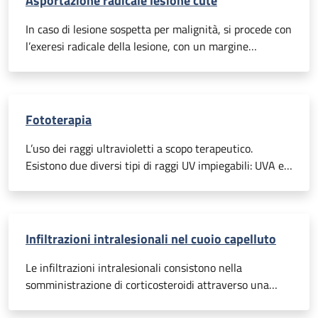
Asportazione radicale lesione cute
matrice stessa, determinerà l’arresto della crescita
dell’unghia in questa zona.
In caso di lesione sospetta per malignità, si procede con
l’exeresi radicale della lesione, con un margine
perilesionale clinicamente indenne, incidendo con il
bisturi, con lo scopo di realizzare una losanga di forma
ellittica. L’incisione viene poi chiusa posizionando punti
di sutura. In certi casi, a discrezione del tipo di lesione
Fototerapia
da rimuovere, si procede con lembi o innesti cutanei.
L’intervento viene svolto in anestesia locale (iniezioni
L’uso dei raggi ultravioletti a scopo terapeutico.
di anestetico direttamente nell’area interessata).
Esistono due diversi tipi di raggi UV impiegabili: UVA ed
UVB
Infiltrazioni intralesionali nel cuoio capelluto
Le infiltrazioni intralesionali consistono nella
somministrazione di corticosteroidi attraverso una
siringa da 1 ml con ago da 30 Gauge. Nell’area da