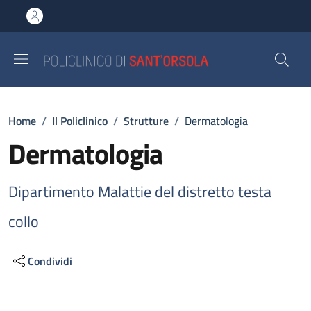
Salta al contenuto principale
Skip to footer content
Briciole di pane
Home
/
Il Policlinico
/
Strutture
/
Dermatologia
Dermatologia
Dipartimento Malattie del distretto testa
collo
Condividi