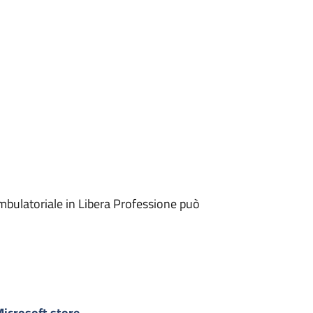
mbulatoriale in Libera Professione può
icrosoft store
-