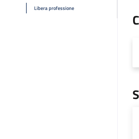
della pagina Antonio Ciardella
Libera professione
C
S