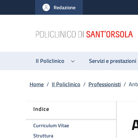
Salta al contenuto principale
Skip to footer content
Redazione
Il Policlinico
Servizi e prestazioni
Briciole di pane
Home
/
Il Policlinico
/
Professionisti
/
Ant
Indice
A
della pagina Antonio Ciardella
Curriculum Vitae
della pagina Antonio Ciardella
Struttura