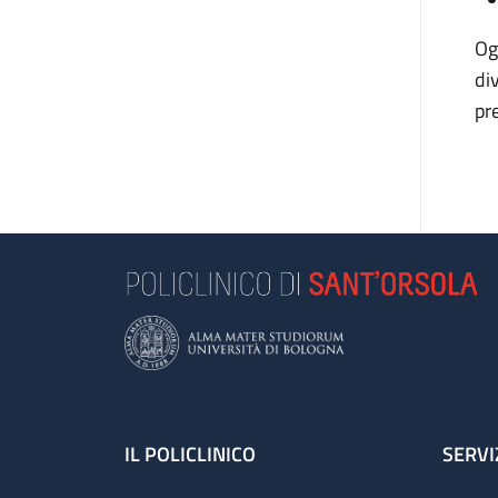
Og
di
pr
Footer
IL POLICLINICO
SERVI