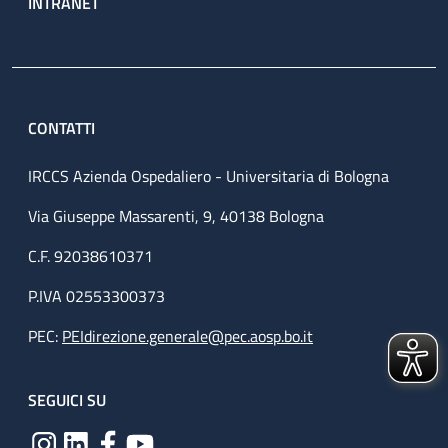
INTRANET
CONTATTI
IRCCS Azienda Ospedaliero - Universitaria di Bologna
Via Giuseppe Massarenti, 9, 40138 Bologna
C.F. 92038610371
P.IVA 02553300373
PEC:
PEIdirezione.generale@pec.aosp.bo.it
SEGUICI SU