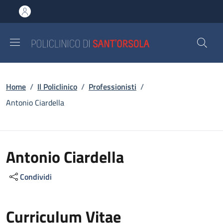
Salta al contenuto principale
Skip to footer content
Briciole di pane
Home
/
Il Policlinico
/
Professionisti
/
Antonio Ciardella
Antonio Ciardella
Condividi
Curriculum Vitae