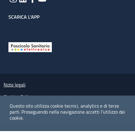
SCARICA L'APP
Useful links section
Small prints
Note legali
Cookies Policy
Questo sito utilizza cookie tecnici, analytics e di terze
Policy privacy e protezione del dato personale
parti.
Proseguendo nella navigazione accetti l'utilizzo dei
cookie.
Albo pretorio on-line
Dichiarazione di accessibilità
COOKIES
I CO
PREFERENZE
ACCETTO