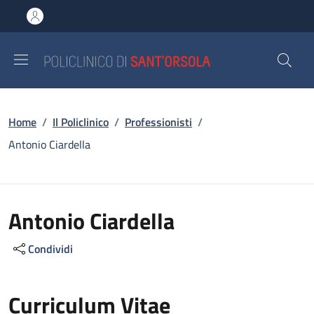
Salta al contenuto principale
Skip to footer content
Briciole di pane
Home
/
Il Policlinico
/
Professionisti
/
Antonio Ciardella
Antonio Ciardella
Condividi
Curriculum Vitae