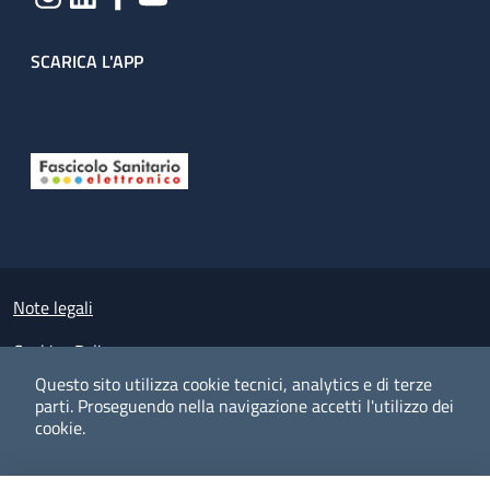
SCARICA L'APP
Useful links section
Small prints
Note legali
Cookies Policy
Questo sito utilizza cookie tecnici, analytics e di terze
Policy privacy e protezione del dato personale
parti.
Proseguendo nella navigazione accetti l'utilizzo dei
cookie.
Albo pretorio on-line
Dichiarazione di accessibilità
COOKIES
I CO
PREFERENZE
ACCETTO