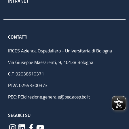
INTRANET
CONTATTI
IRCCS Azienda Ospedaliero - Universitaria di Bologna
Via Giuseppe Massarenti, 9, 40138 Bologna
C.F. 92038610371
P.IVA 02553300373
PEC:
PEIdirezione.generale@pec.aosp.bo.it
SEGUICI SU