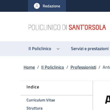
Salta al contenuto principale
Skip to footer content
Redazione
Il Policlinico
Servizi e prestazioni
Briciole di pane
Home
/
Il Policlinico
/
Professionisti
/
Ant
Indice
A
della pagina Antonio Ciardella
Curriculum Vitae
della pagina Antonio Ciardella
Struttura