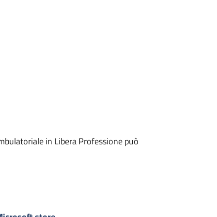
mbulatoriale in Libera Professione può
icrosoft store
-