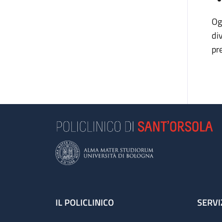
Og
di
pr
Footer
IL POLICLINICO
SERVI