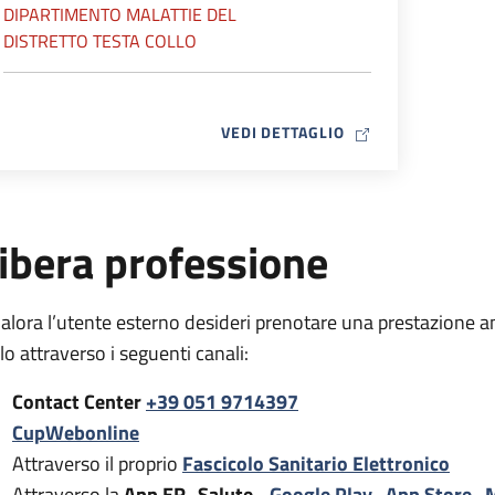
DIPARTIMENTO MALATTIE DEL
DISTRETTO TESTA COLLO
MAP ICON
VEDI DETTAGLIO
ibera professione
alora l’utente esterno desideri prenotare una prestazione a
rlo attraverso i seguenti canali:
Contact Center
+39 051 9714397
CupWebonline
Attraverso il proprio
Fascicolo Sanitario Elettronico
Attraverso la
App ER- Salute -
Google Play
,
App Store
,
M