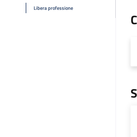
della pagina Antonio Ciardella
Libera professione
C
S