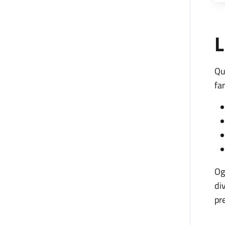
L
Qu
fa
Og
di
pr