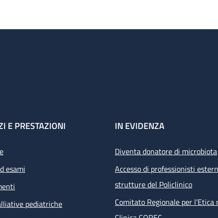
ZI E PRESTAZIONI
IN EVIDENZA
e
Diventa donatore di microbiota
ed esami
Accesso di professionisti estern
strutture del Policlinico
menti
Comitato Regionale per l’Etica 
lliative pediatriche
Clinica COREC