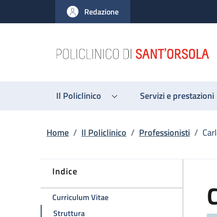
Salta al contenuto principale
Skip to footer content
Redazione
Il Policlinico
Servizi e prestazioni
Briciole di pane
Home
/
Il Policlinico
/
Professionisti
/
Carl
Indice
C
della pagina Carla Serra
Curriculum Vitae
della pagina Carla Serra
Struttura