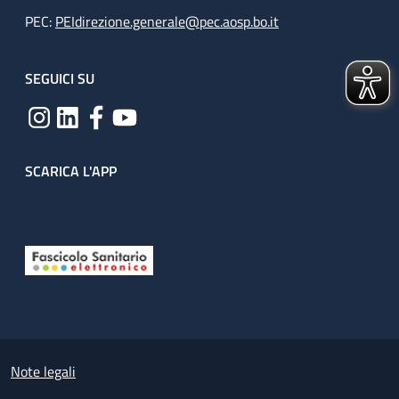
PEC:
PEIdirezione.generale@pec.aosp.bo.it
SEGUICI SU
SCARICA L'APP
Useful links section
Small prints
Note legali