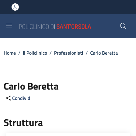
Salta al contenuto principale
Skip to footer content
Briciole di pane
Home
/
Il Policlinico
/
Professionisti
/
Carlo Beretta
Carlo Beretta
Condividi
Struttura