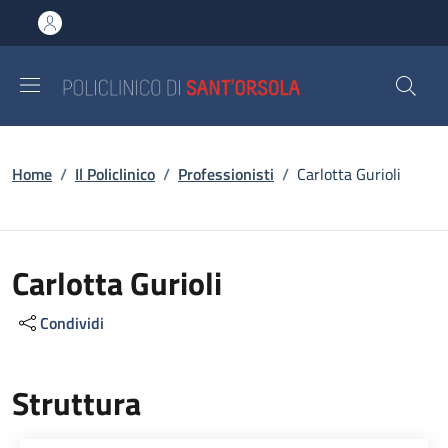
Salta al contenuto principale
Skip to footer content
Briciole di pane
Home
/
Il Policlinico
/
Professionisti
/
Carlotta Gurioli
Carlotta Gurioli
Condividi
Struttura