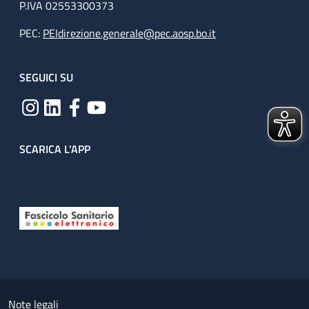
P.IVA 02553300373
PEC:
PEIdirezione.generale@pec.aosp.bo.it
SEGUICI SU
SCARICA L'APP
Useful links section
Small prints
Note legali