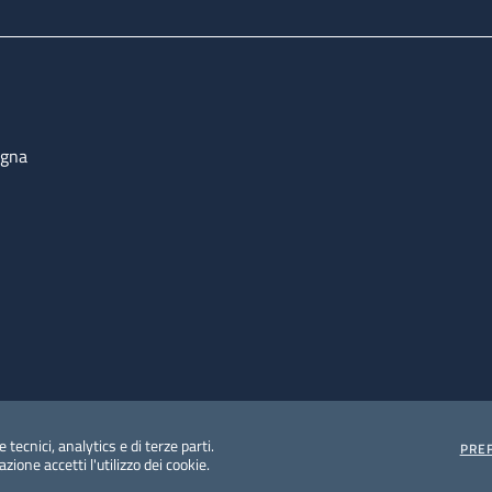
ogna
 tecnici, analytics e di terze parti.
PRE
ione accetti l'utilizzo dei cookie.
e protezione del dato personale
Albo pretorio on-line
Dic