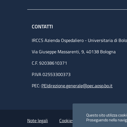
CONTATTI
IRCCS Azienda Ospedaliero - Universitaria di Bol
Via Giuseppe Massarenti, 9, 40138 Bologna
C.F. 92038610371
P.IVA 02553300373
PEC:
PEIdirezione.generale@pec.aosp.bo.it
Small prints
Useful links section
Questo sito utilizza cookie
Proseguendo nella navigaz
Note legali
Cookies Policy
Policy privacy 