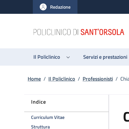
Salta al contenuto principale
Skip to footer content
Redazione
Il Policlinico
Servizi e prestazioni
Briciole di pane
Home
/
Il Policlinico
/
Professionisti
/
Chi
Indice
C
della pagina Chiara Zanfi
Curriculum Vitae
della pagina Chiara Zanfi
Struttura