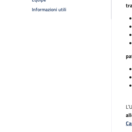
tr
della pagina Chirurgia epatobilia
Informazioni utili
pa
L’
al
Ca