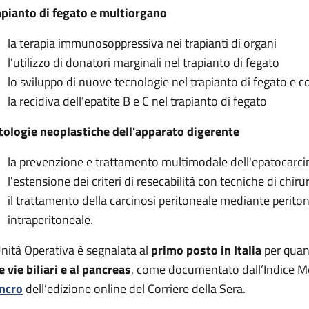
apianto di fegato e multiorgano
re e dei trapianti
la terapia immunosoppressiva nei trapianti di organi
l'utilizzo di donatori marginali nel trapianto di fegato
lo sviluppo di nuove tecnologie nel trapianto di fegato e 
la recidiva dell'epatite B e C nel trapianto di fegato
tologie neoplastiche dell'apparato digerente
la prevenzione e trattamento multimodale dell'epatocarci
l'estensione dei criteri di resecabilità con tecniche di chir
il trattamento della carcinosi peritoneale mediante perit
intraperitoneale.
Unità Operativa è segnalata al
primo posto in Italia
per quan
le vie biliari e al pancreas
, come documentato dall’Indice Me
ncro
dell’edizione online del Corriere della Sera.