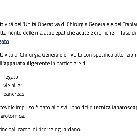
escrizione
attività dell'Unità Operativa di Chirurgia Generale e dei Trapi
ei trapianti
attamento delle malattie epatiche acute e croniche in fase d
rapianti
gato
 dei trapianti
attività di Chirurgia Generale è rivolta con specifica attenzion
trapianti
ll'apparato digerente
in particolare di
e dei trapianti
fegato
vie biliari
ei trapianti
pancreas
tevole impulso è dato allo sviluppo delle
tecnica laparosco
parotomica.
trapianti
ei trapianti
rincipali campi di ricerca riguardano:
apianti