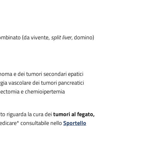
combinato (da vivente,
split liver
, domino)
noma e dei tumori secondari epatici
urgia vascolare dei tumori pancreatici
onectomia e chemioipertemia
to riguarda la cura dei
tumori al fegato,
dicare* consultabile nello
Sportello