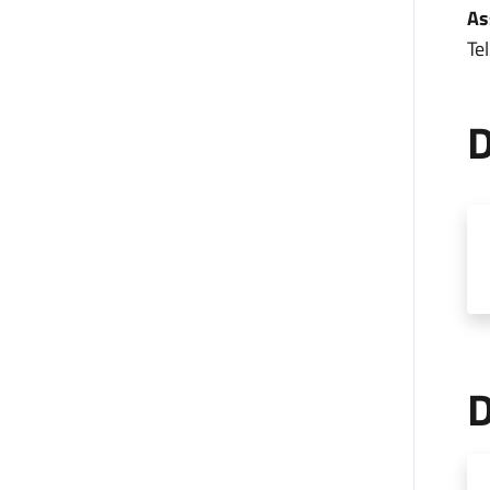
As
Te
D
D