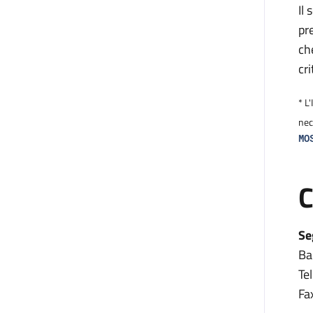
Il
pr
che
cri
* L
nec
MO
C
Se
Ba
Te
Fa