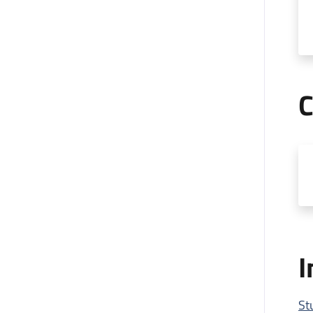
C
I
Stu