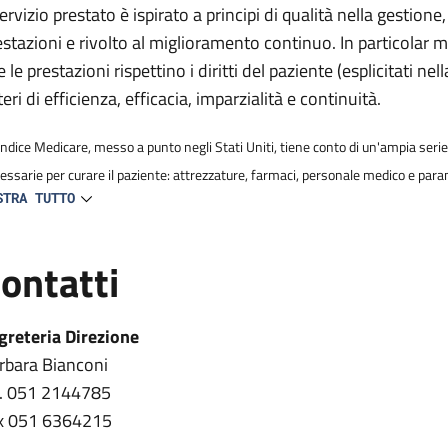
 servizio prestato è ispirato a principi di qualità nella gest
estazioni e rivolto al miglioramento continuo. In particolar mo
 le prestazioni rispettino i diritti del paziente (esplicitati ne
teri di efficienza, efficacia, imparzialità e continuità.
'Indice Medicare, messo a punto negli Stati Uniti, tiene conto di un'ampia serie 
essarie per curare il paziente: attrezzature, farmaci, personale medico e para
STRA TUTTO
ontatti
greteria Direzione
rbara Bianconi
l. 051 2144785
x 051 6364215