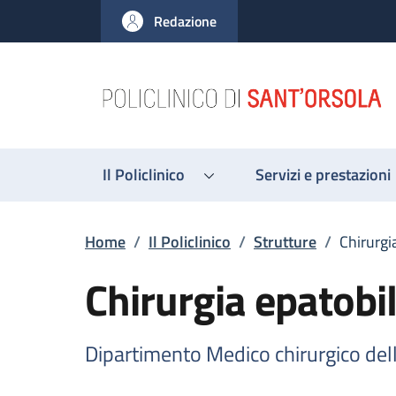
Salta al contenuto principale
Skip to footer content
Redazione
Il Policlinico
Servizi e prestazioni
Briciole di pane
Home
/
Il Policlinico
/
Strutture
/
Chirurgia
Chirurgia epatobil
Dipartimento Medico chirurgico del