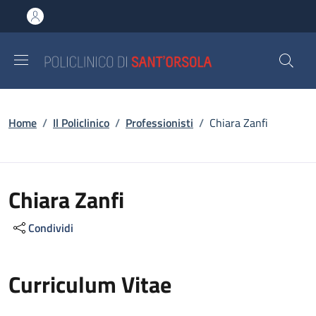
Salta al contenuto principale
Skip to footer content
Briciole di pane
Home
/
Il Policlinico
/
Professionisti
/
Chiara Zanfi
Chiara Zanfi
Condividi
Curriculum Vitae