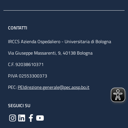
CONTATTI
IRCCS Azienda Ospedaliero - Universitaria di Bologna
Via Giuseppe Massarenti, 9, 40138 Bologna
C.F. 92038610371
P.IVA 02553300373
PEC:
PEIdirezione.generale@pec.aosp.bo.it
SEGUICI SU