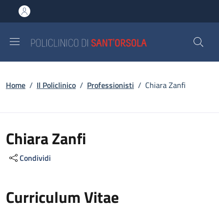
Salta al contenuto principale
Skip to footer content
Briciole di pane
Home
/
Il Policlinico
/
Professionisti
/
Chiara Zanfi
Chiara Zanfi
Condividi
Curriculum Vitae