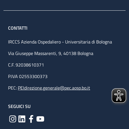
CONTATTI
IRCCS Azienda Ospedaliero - Universitaria di Bologna
Via Giuseppe Massarenti, 9, 40138 Bologna
C.F. 92038610371
P.IVA 02553300373
PEC:
PEIdirezione.generale@pec.aosp.bo.it
SEGUICI SU