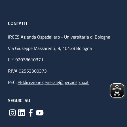
CONTATTI
IRCCS Azienda Ospedaliero - Universitaria di Bologna
Via Giuseppe Massarenti, 9, 40138 Bologna
C.F. 92038610371
P.IVA 02553300373
PEC:
PEIdirezione.generale@pec.aosp.bo.it
SEGUICI SU