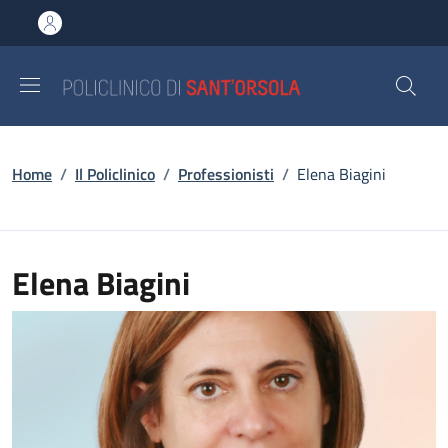
Salta al contenuto principale
Skip to footer content
Briciole di pane
Home
/
Il Policlinico
/
Professionisti
/
Elena Biagini
Elena Biagini